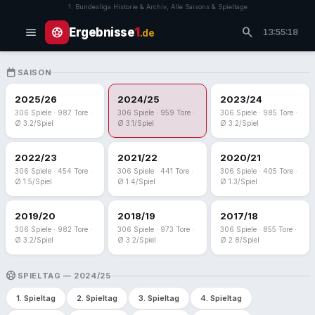
1. Bundesliga Historie & Archiv, Alle Saisons & Spieltage
menu
search
sports_soccer
Ergebnisse
1
.de
13:55:18
CALENDAR_TODAY
SAISON
2025/26
2024/25
2023/24
306 Spiele · 987 Tore ·
306 Spiele · 959 Tore ·
306 Spiele · 985 Tore ·
Ø 3.2/Spiel
Ø 3.1/Spiel
Ø 3.2/Spiel
2022/23
2021/22
2020/21
306 Spiele · 454 Tore ·
306 Spiele · 441 Tore ·
306 Spiele · 405 Tore ·
Ø 1.5/Spiel
Ø 1.4/Spiel
Ø 1.3/Spiel
2019/20
2018/19
2017/18
306 Spiele · 982 Tore ·
306 Spiele · 973 Tore ·
306 Spiele · 855 Tore ·
Ø 3.2/Spiel
Ø 3.2/Spiel
Ø 2.8/Spiel
SPORTS_SOCCER
SPIELTAG — 2024/25
1. Spieltag
2. Spieltag
3. Spieltag
4. Spieltag