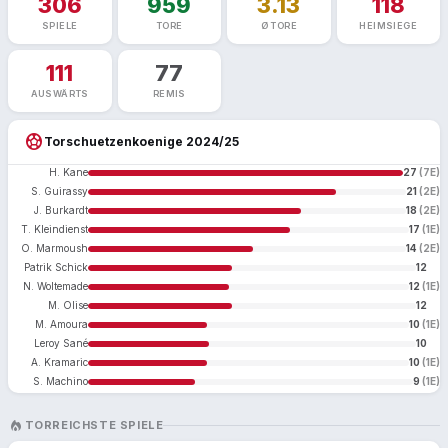
306
959
3.13
118
SPIELE
TORE
Ø TORE
HEIMSIEGE
111
77
AUSWÄRTS
REMIS
sports_soccer
Torschuetzenkoenige 2024/25
H. Kane
27
(7E)
S. Guirassy
21
(2E)
J. Burkardt
18
(2E)
T. Kleindienst
17
(1E)
O. Marmoush
14
(2E)
Patrik Schick
12
N. Woltemade
12
(1E)
M. Olise
12
M. Amoura
10
(1E)
Leroy Sané
10
A. Kramaric
10
(1E)
S. Machino
9
(1E)
LOCAL_FIRE_DEPARTMENT
TORREICHSTE SPIELE