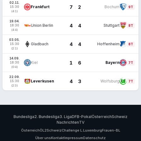
02.11.
7
2
:
Frankfurt
Bochum
15:30
FT
9T
(4:1)
19.04.
4
4
:
Union Berlin
Stuttgart
18:30
FT
8T
(4:4)
03.05.
4
4
:
Gladbach
Hoffenheim
15:30
FT
8T
(2:1)
14.09.
1
6
:
Kiel
Bayern
18:30
FT
7T
(0:4)
22.09.
4
3
:
Leverkusen
Wolfsburg
15:30
FT
7T
(2:3)
Bundesliga
2. Bundesliga
3. Liga
DFB-Pokal
Österreich
Schweiz
Nachrichten
TV
Österreich
ÖL2
Schweiz
Challenge L.
Luxemburg
Frauen-BL
Über uns
Kontakt
Impressum
Datenschutz