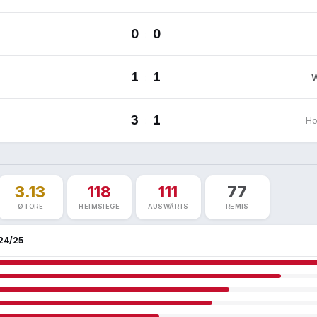
0
0
:
1
1
:
W
3
1
:
Ho
3.13
118
111
77
Ø TORE
HEIMSIEGE
AUSWÄRTS
REMIS
24/25