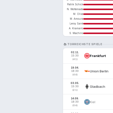
Patrik Schick
N. Woltemade
M. Olise
M. Amoura
Leroy Sané
A. Kramaric
S. Machino
LOCAL_FIRE_DEPARTMENT
TORREICHSTE SPIELE
02.11.
Frankfurt
15:30
(4:1)
19.04.
Union Berlin
18:30
(4:4)
03.05.
Gladbach
15:30
(2:1)
14.09.
Kiel
18:30
(0:4)