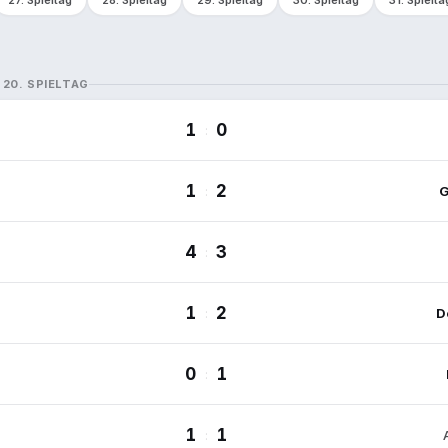
27. Spieltag
28. Spieltag
29. Spieltag
30. Spieltag
31. Spielta
 20. SPIELTAG
1
0
:
1
2
:
G
4
3
:
1
2
:
D
0
1
:
1
1
: