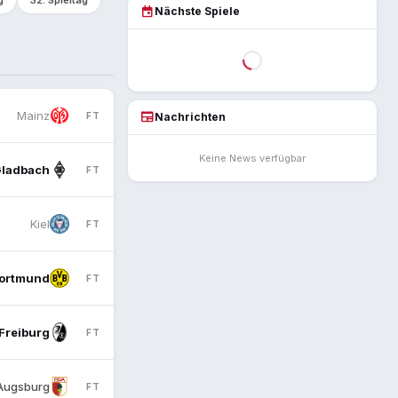
g
32. Spieltag
event
Nächste Spiele
Mainz
newspaper
FT
Nachrichten
Keine News verfügbar
ladbach
FT
Kiel
FT
ortmund
FT
Freiburg
FT
Augsburg
FT