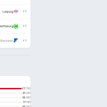
Leipzig
FT
olfsburg
FT
ffenheim
FT
27
(7E)
21
(2E)
18
(2E)
17
(1E)
14
(2E)