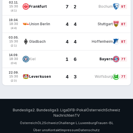
02.11.
7
2
:
Frankfurt
Bochum
15:30
FT
9T
(4:1)
19.04.
4
4
:
Union Berlin
Stuttgart
18:30
FT
8T
(4:4)
03.05.
4
4
:
Gladbach
Hoffenheim
15:30
FT
8T
(2:1)
14.09.
1
6
:
Kiel
Bayern
18:30
FT
7T
(0:4)
22.09.
4
3
:
Leverkusen
Wolfsburg
15:30
FT
7T
(2:3)
Bundesliga
2. Bundesliga
3. Liga
DFB-Pokal
Österreich
Schweiz
Nachrichten
TV
Österreich
ÖL2
Schweiz
Challenge L.
Luxemburg
Frauen-BL
Über uns
Kontakt
Impressum
Datenschutz