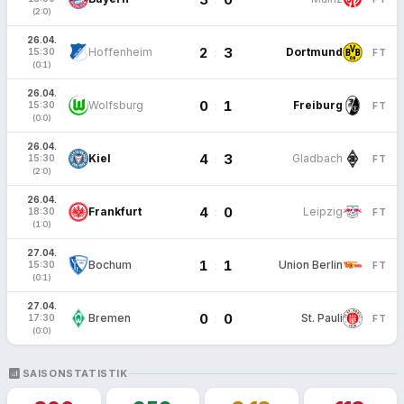
(2:0)
26.04.
2
3
:
Hoffenheim
Dortmund
15:30
FT
(0:1)
26.04.
0
1
:
Wolfsburg
Freiburg
15:30
FT
(0:0)
26.04.
4
3
:
Kiel
Gladbach
15:30
FT
(2:0)
26.04.
4
0
:
Frankfurt
Leipzig
18:30
FT
(1:0)
27.04.
1
1
:
Bochum
Union Berlin
15:30
FT
(0:1)
27.04.
0
0
:
Bremen
St. Pauli
17:30
FT
(0:0)
ANALYTICS
SAISONSTATISTIK