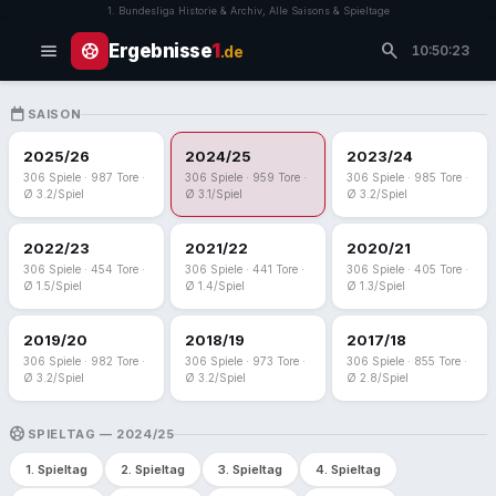
1. Bundesliga Historie & Archiv, Alle Saisons & Spieltage
menu
search
sports_soccer
Ergebnisse
1
.de
10:50:23
CALENDAR_TODAY
SAISON
2025/26
2024/25
2023/24
306 Spiele · 987 Tore ·
306 Spiele · 959 Tore ·
306 Spiele · 985 Tore ·
Ø 3.2/Spiel
Ø 3.1/Spiel
Ø 3.2/Spiel
2022/23
2021/22
2020/21
306 Spiele · 454 Tore ·
306 Spiele · 441 Tore ·
306 Spiele · 405 Tore ·
Ø 1.5/Spiel
Ø 1.4/Spiel
Ø 1.3/Spiel
2019/20
2018/19
2017/18
306 Spiele · 982 Tore ·
306 Spiele · 973 Tore ·
306 Spiele · 855 Tore ·
Ø 3.2/Spiel
Ø 3.2/Spiel
Ø 2.8/Spiel
SPORTS_SOCCER
SPIELTAG — 2024/25
1. Spieltag
2. Spieltag
3. Spieltag
4. Spieltag