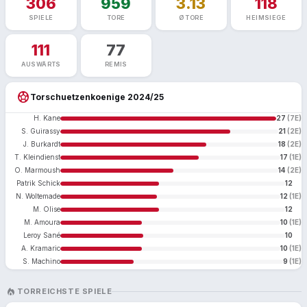
306
959
3.13
118
SPIELE
TORE
Ø TORE
HEIMSIEGE
111
77
AUSWÄRTS
REMIS
sports_soccer
Torschuetzenkoenige 2024/25
H. Kane
27
(7E)
S. Guirassy
21
(2E)
J. Burkardt
18
(2E)
T. Kleindienst
17
(1E)
O. Marmoush
14
(2E)
Patrik Schick
12
N. Woltemade
12
(1E)
M. Olise
12
M. Amoura
10
(1E)
Leroy Sané
10
A. Kramaric
10
(1E)
S. Machino
9
(1E)
LOCAL_FIRE_DEPARTMENT
TORREICHSTE SPIELE