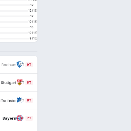
12
12
(1E)
12
10
(1E)
10
10
(1E)
9
(1E)
Bochum
FT
9T
Stuttgart
FT
8T
ffenheim
FT
8T
Bayern
FT
7T