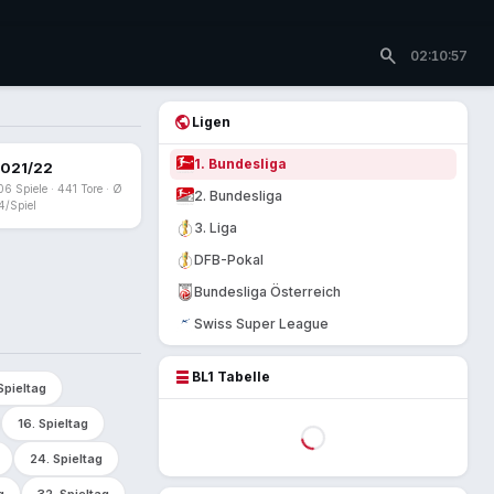
search
02:10:57
public
Ligen
1. Bundesliga
021/22
06 Spiele · 441 Tore · Ø
2. Bundesliga
.4/Spiel
3. Liga
DFB-Pokal
Bundesliga Österreich
Swiss Super League
table_rows
BL1 Tabelle
Spieltag
16. Spieltag
24. Spieltag