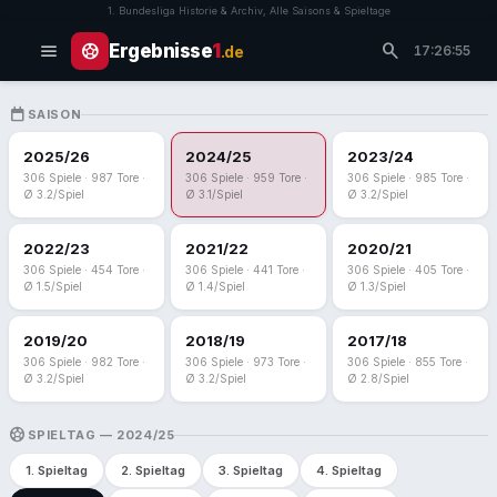
1. Bundesliga Historie & Archiv, Alle Saisons & Spieltage
menu
search
sports_soccer
Ergebnisse
1
.de
17:26:55
CALENDAR_TODAY
SAISON
2025/26
2024/25
2023/24
306 Spiele · 987 Tore ·
306 Spiele · 959 Tore ·
306 Spiele · 985 Tore ·
Ø 3.2/Spiel
Ø 3.1/Spiel
Ø 3.2/Spiel
2022/23
2021/22
2020/21
306 Spiele · 454 Tore ·
306 Spiele · 441 Tore ·
306 Spiele · 405 Tore ·
Ø 1.5/Spiel
Ø 1.4/Spiel
Ø 1.3/Spiel
2019/20
2018/19
2017/18
306 Spiele · 982 Tore ·
306 Spiele · 973 Tore ·
306 Spiele · 855 Tore ·
Ø 3.2/Spiel
Ø 3.2/Spiel
Ø 2.8/Spiel
SPORTS_SOCCER
SPIELTAG — 2024/25
1. Spieltag
2. Spieltag
3. Spieltag
4. Spieltag