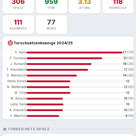
306
959
3.13
118
SPIELE
TORE
Ø TORE
HEIMSIEGE
111
77
AUSWÄRTS
REMIS
sports_soccer
Torschuetzenkoenige 2024/25
H. Kane
27
(7E)
S. Guirassy
21
(2E)
J. Burkardt
18
(2E)
T. Kleindienst
17
(1E)
O. Marmoush
14
(2E)
Patrik Schick
12
N. Woltemade
12
(1E)
M. Olise
12
M. Amoura
10
(1E)
Leroy Sané
10
A. Kramaric
10
(1E)
S. Machino
9
(1E)
LOCAL_FIRE_DEPARTMENT
TORREICHSTE SPIELE