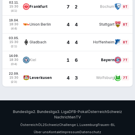
02.11.
7
2
:
Frankfurt
Bochum
15:30
FT
9T
(4:1)
19.04.
4
4
:
Union Berlin
Stuttgart
18:30
FT
8T
(4:4)
03.05.
4
4
:
Gladbach
Hoffenheim
15:30
FT
8T
(2:1)
14.09.
1
6
:
Kiel
Bayern
18:30
FT
7T
(0:4)
22.09.
4
3
:
Leverkusen
Wolfsburg
15:30
FT
7T
(2:3)
Bundesliga
2. Bundesliga
3. Liga
DFB-Pokal
Österreich
Schweiz
Nachrichten
TV
Österreich
ÖL2
Schweiz
Challenge L.
Luxemburg
Frauen-BL
Über uns
Kontakt
Impressum
Datenschutz