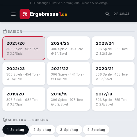
1. Bundesliga Historie & Archiv, Alle Saisons & Spieltage
menu
search
sports_soccer
Ergebnisse
1
.de
23:46:41
CALENDAR_TODAY
SAISON
2025/26
2024/25
2023/24
306 Spiele · 987 Tore ·
306 Spiele · 959 Tore ·
306 Spiele · 985 Tore ·
Ø 3.2/Spiel
Ø 3.1/Spiel
Ø 3.2/Spiel
2022/23
2021/22
2020/21
306 Spiele · 454 Tore ·
306 Spiele · 441 Tore ·
306 Spiele · 405 Tore ·
Ø 1.5/Spiel
Ø 1.4/Spiel
Ø 1.3/Spiel
2019/20
2018/19
2017/18
306 Spiele · 982 Tore ·
306 Spiele · 973 Tore ·
306 Spiele · 855 Tore ·
Ø 3.2/Spiel
Ø 3.2/Spiel
Ø 2.8/Spiel
SPORTS_SOCCER
SPIELTAG — 2025/26
1. Spieltag
2. Spieltag
3. Spieltag
4. Spieltag