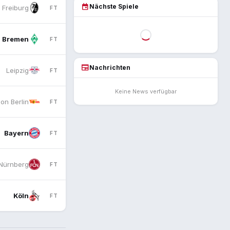
event
Nächste Spiele
Freiburg
FT
Bremen
FT
newspaper
Nachrichten
Leipzig
FT
Keine News verfügbar
on Berlin
FT
Bayern
FT
Nürnberg
FT
Köln
FT