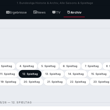
1. Bundesliga Historie & Archiv, Alle Saisons & Spieltage
scoreboard
newspaper
tv
history
Ergebnisse
News
TV
Archiv
. Spieltag
4. Spieltag
5. Spieltag
6. Spieltag
7. Spieltag
8. 
11. Spieltag
12. Spieltag
13. Spieltag
14. Spieltag
15. Spieltag
19. Spieltag
20. Spieltag
21. Spieltag
22. Spieltag
23. Spieltag
/26 — 12. SPIELTAG