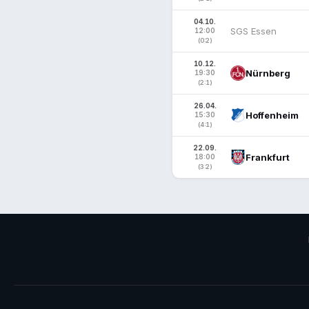
04.10.
SGS Essen
12:00
(0:2)
10.12.
Nürnberg
19:30
(2:1)
26.04.
Hoffenheim
15:30
(4:1)
22.09.
Frankfurt
18:00
(3:2)