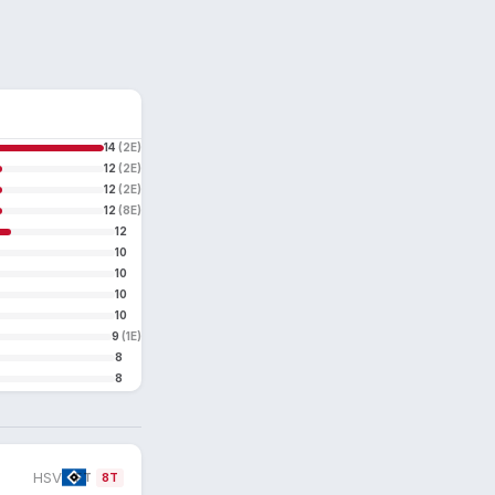
14
(2E)
12
(2E)
12
(2E)
12
(8E)
12
10
10
10
10
9
(1E)
8
8
HSV
FT
8T