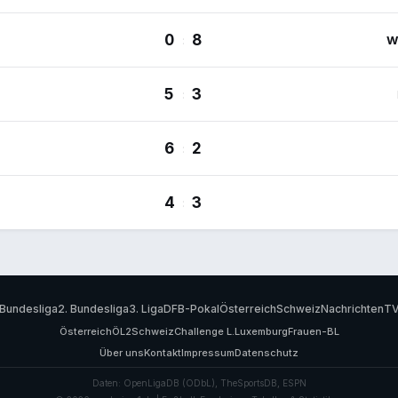
0
8
:
W
5
3
:
6
2
:
4
3
:
Bundesliga
2. Bundesliga
3. Liga
DFB-Pokal
Österreich
Schweiz
Nachrichten
T
Österreich
ÖL2
Schweiz
Challenge L.
Luxemburg
Frauen-BL
Über uns
Kontakt
Impressum
Datenschutz
Daten: OpenLigaDB (ODbL), TheSportsDB, ESPN