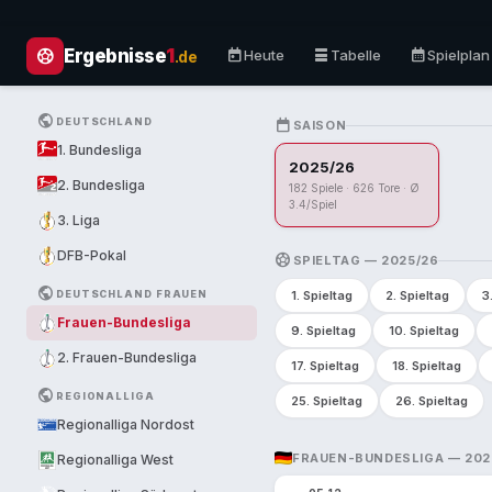
sports_soccer
today
table_rows
calendar_month
Ergebnisse
1
Heute
Tabelle
Spielplan
.de
PUBLIC
CALENDAR_TODAY
DEUTSCHLAND
SAISON
1. Bundesliga
2025/26
2. Bundesliga
182 Spiele · 626 Tore · Ø
3.4/Spiel
3. Liga
DFB-Pokal
SPORTS_SOCCER
SPIELTAG — 2025/26
PUBLIC
DEUTSCHLAND FRAUEN
1. Spieltag
2. Spieltag
3
Frauen-Bundesliga
9. Spieltag
10. Spieltag
2. Frauen-Bundesliga
17. Spieltag
18. Spieltag
PUBLIC
REGIONALLIGA
25. Spieltag
26. Spieltag
Regionalliga Nordost
FRAUEN-BUNDESLIGA — 2025
Regionalliga West