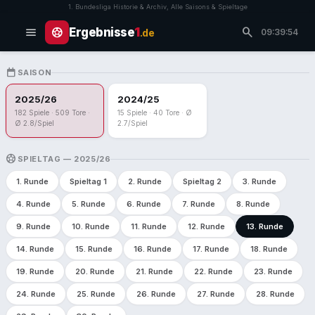
1. Bundesliga Historie & Archiv, Alle Saisons & Spieltage
menu
search
sports_soccer
Ergebnisse
1
.de
09:39:54
CALENDAR_TODAY
SAISON
2025/26
2024/25
182 Spiele · 509 Tore ·
15 Spiele · 40 Tore · Ø
Ø 2.8/Spiel
2.7/Spiel
SPORTS_SOCCER
SPIELTAG — 2025/26
1. Runde
Spieltag 1
2. Runde
Spieltag 2
3. Runde
4. Runde
5. Runde
6. Runde
7. Runde
8. Runde
9. Runde
10. Runde
11. Runde
12. Runde
13. Runde
14. Runde
15. Runde
16. Runde
17. Runde
18. Runde
19. Runde
20. Runde
21. Runde
22. Runde
23. Runde
24. Runde
25. Runde
26. Runde
27. Runde
28. Runde