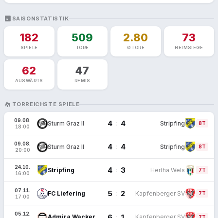
ANALYTICS
SAISONSTATISTIK
182
509
2.80
73
SPIELE
TORE
Ø TORE
HEIMSIEGE
62
47
AUSWÄRTS
REMIS
LOCAL_FIRE_DEPARTMENT
TORREICHSTE SPIELE
09.08.
4
4
:
Sturm Graz II
Stripfing
FT
8T
18:00
09.08.
4
4
:
Sturm Graz II
Stripfing
FT
8T
20:00
24.10.
4
3
:
Stripfing
Hertha Wels
FT
7T
16:00
07.11.
5
2
:
FC Liefering
Kapfenberger SV
FT
7T
17:00
05.12.
6
1
:
Admira Wacker
Kapfenberger SV
FT
7T