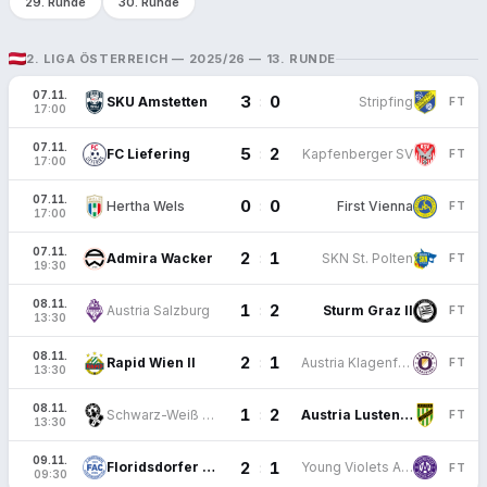
29. Runde
30. Runde
2. LIGA ÖSTERREICH — 2025/26 — 13. RUNDE
07.11.
3
0
:
SKU Amstetten
Stripfing
FT
17:00
07.11.
5
2
:
FC Liefering
Kapfenberger SV
FT
17:00
07.11.
0
0
:
Hertha Wels
First Vienna
FT
17:00
07.11.
2
1
:
Admira Wacker
SKN St. Polten
FT
19:30
08.11.
1
2
:
Austria Salzburg
Sturm Graz II
FT
13:30
08.11.
2
1
:
Rapid Wien II
Austria Klagenfurt
FT
13:30
08.11.
1
2
:
Schwarz-Weiß Bregenz
Austria Lustenau
FT
13:30
09.11.
2
1
:
Floridsdorfer AC
Young Violets Austria Wien
FT
09:30