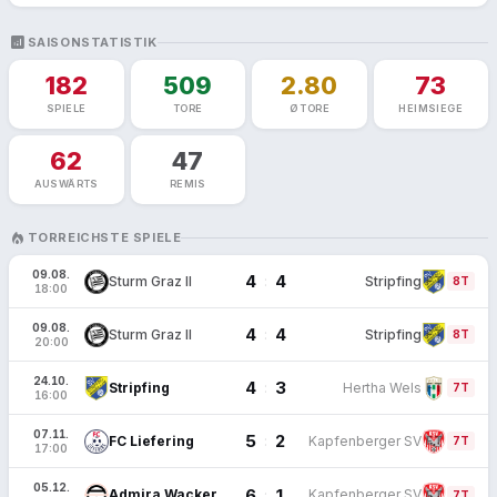
ANALYTICS
SAISONSTATISTIK
182
509
2.80
73
SPIELE
TORE
Ø TORE
HEIMSIEGE
62
47
AUSWÄRTS
REMIS
LOCAL_FIRE_DEPARTMENT
TORREICHSTE SPIELE
09.08.
4
4
:
Sturm Graz II
Stripfing
FT
8T
18:00
09.08.
4
4
:
Sturm Graz II
Stripfing
FT
8T
20:00
24.10.
4
3
:
Stripfing
Hertha Wels
FT
7T
16:00
07.11.
5
2
:
FC Liefering
Kapfenberger SV
FT
7T
17:00
05.12.
6
1
:
Admira Wacker
Kapfenberger SV
FT
7T