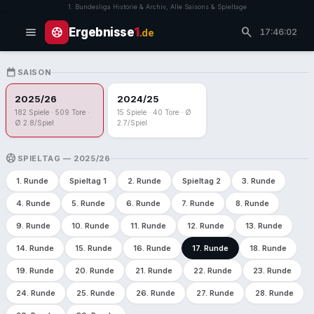
1. Bundesliga Historie & Archiv, Alle Saisons & Spieltage
menu
search
sports_soccer
Ergebnisse
1
.de
17:46:02
CALENDAR_TODAY
SAISON
2025/26
2024/25
182 Spiele · 509 Tore ·
15 Spiele · 40 Tore · Ø
Ø 2.8/Spiel
2.7/Spiel
SPORTS_SOCCER
SPIELTAG — 2025/26
1. Runde
Spieltag 1
2. Runde
Spieltag 2
3. Runde
4. Runde
5. Runde
6. Runde
7. Runde
8. Runde
9. Runde
10. Runde
11. Runde
12. Runde
13. Runde
14. Runde
15. Runde
16. Runde
17. Runde
18. Runde
19. Runde
20. Runde
21. Runde
22. Runde
23. Runde
24. Runde
25. Runde
26. Runde
27. Runde
28. Runde