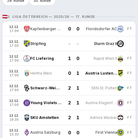
29. Runde
30. Runde
2. LIGA ÖSTERREICH — 2025/26 — 17. RUNDE
12.12.
0
0
:
Kapfenberger SV
Floridsdorfer AC
FT
17:00
12.12.
–
–
:
Stripfing
Sturm Graz II
17:00
12.12.
1
0
:
FC Liefering
Rapid Wien II
FT
17:00
12.12.
0
1
:
Hertha Wels
Austria Lustenau
FT
17:00
12.12.
2
1
:
Schwarz-Weiß Bregenz
SKN St. Polten
FT
17:00
12.12.
2
1
:
Young Violets Austria Wien
Austria Klagenfurt
FT
17:00
12.12.
2
1
:
SKU Amstetten
Admira Wacker
FT
19:30
13.12.
0
0
:
Austria Salzburg
First Vienna
FT
13:30