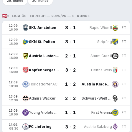
29. Runde
30. Runde
2. LIGA ÖSTERREICH — 2025/26 — 6. RUNDE
12.09.
3
1
:
SKU Amstetten
Rapid Wien II
FT
16:00
12.09.
3
1
:
SKN St. Polten
Stripfing
FT
16:00
12.09.
2
1
:
Austria Lustenau
Sturm Graz II
FT
16:00
12.09.
3
2
:
Kapfenberger SV
Hertha Wels
FT
16:00
12.09.
1
2
:
Floridsdorfer AC
Austria Klagenfurt
FT
18:30
13.09.
2
2
:
Admira Wacker
Schwarz-Weiß Bregenz
FT
12:30
13.09.
1
1
:
Young Violets Austria Wien
First Vienna
FT
18:00
14.09.
3
2
:
FC Liefering
Austria Salzburg
FT
08:30