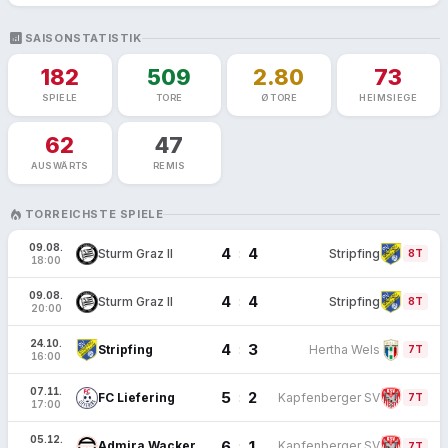
ANALYTICS
SAISONSTATISTIK
182
509
2.80
73
SPIELE
TORE
Ø TORE
HEIMSIEGE
62
47
AUSWÄRTS
REMIS
LOCAL_FIRE_DEPARTMENT
TORREICHSTE SPIELE
09.08.
4
4
:
Sturm Graz II
Stripfing
FT
8T
18:00
09.08.
4
4
:
Sturm Graz II
Stripfing
FT
8T
20:00
24.10.
4
3
:
Stripfing
Hertha Wels
FT
7T
16:00
07.11.
5
2
:
FC Liefering
Kapfenberger SV
FT
7T
17:00
05.12.
6
1
:
Admira Wacker
Kapfenberger SV
FT
7T