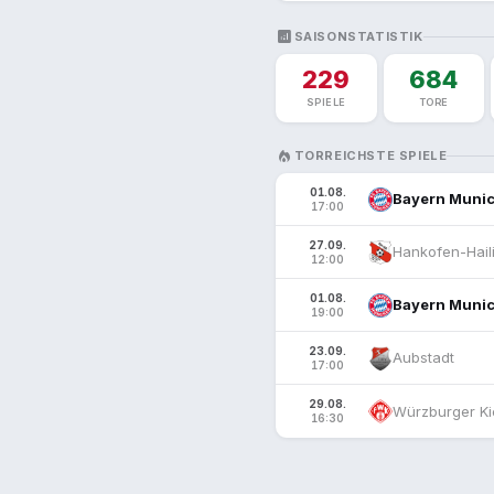
ANALYTICS
SAISONSTATISTIK
229
684
SPIELE
TORE
LOCAL_FIRE_DEPARTMENT
TORREICHSTE SPIELE
01.08.
Bayern Munich
17:00
27.09.
Hankofen-Hail
12:00
01.08.
Bayern Munich
19:00
23.09.
Aubstadt
17:00
29.08.
Würzburger Ki
16:30