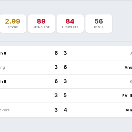
2.99
89
84
56
Ø TORE
HEIMSIEGE
AUSWÄRTS
REMIS
6
3
 II
:
B
3
6
ing
:
Ans
6
3
 II
:
B
3
5
:
FV Il
3
4
ckers
:
Aug