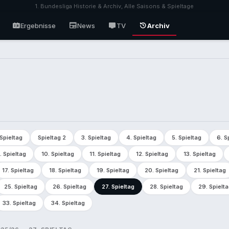
1. Bundesliga Historie & Archiv, Alle Saisons & Spieltage
scoreboard
newspaper
tv
history
Ergebnisse
News
TV
Archiv
 Spieltag
Spieltag 2
3. Spieltag
4. Spieltag
5. Spieltag
6. S
. Spieltag
10. Spieltag
11. Spieltag
12. Spieltag
13. Spieltag
17. Spieltag
18. Spieltag
19. Spieltag
20. Spieltag
21. Spieltag
25. Spieltag
26. Spieltag
27. Spieltag
28. Spieltag
29. Spielt
33. Spieltag
34. Spieltag