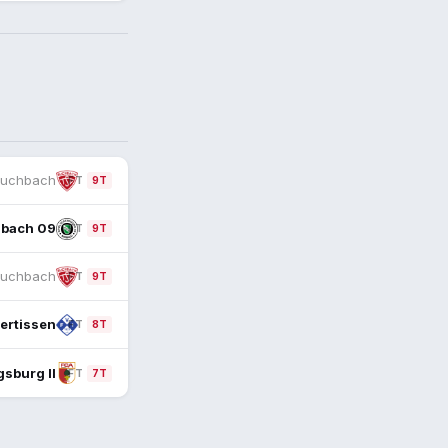
uchbach
FT
9T
bach 09
FT
9T
uchbach
FT
9T
lertissen
FT
8T
sburg II
FT
7T