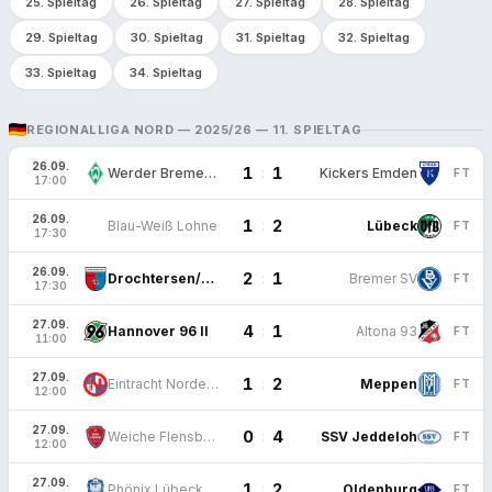
25. Spieltag
26. Spieltag
27. Spieltag
28. Spieltag
29. Spieltag
30. Spieltag
31. Spieltag
32. Spieltag
33. Spieltag
34. Spieltag
REGIONALLIGA NORD — 2025/26 — 11. SPIELTAG
26.09.
1
1
:
Werder Bremen II
Kickers Emden
FT
17:00
26.09.
1
2
:
Blau-Weiß Lohne
Lübeck
FT
17:30
26.09.
2
1
:
Drochtersen/Assel
Bremer SV
FT
17:30
27.09.
4
1
:
Hannover 96 II
Altona 93
FT
11:00
27.09.
1
2
:
Eintracht Norderstedt 03
Meppen
FT
12:00
27.09.
0
4
:
Weiche Flensburg 08
SSV Jeddeloh
FT
12:00
27.09.
1
2
:
Phönix Lübeck
Oldenburg
FT