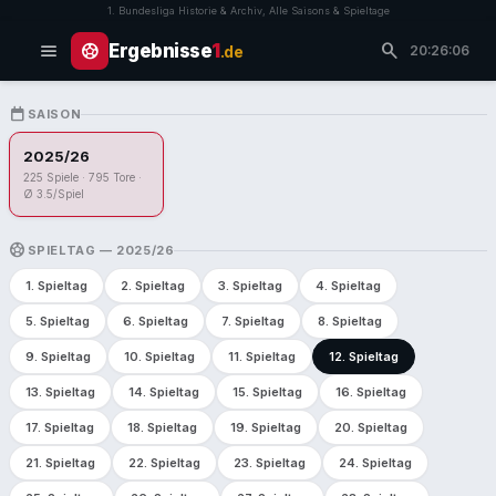
1. Bundesliga Historie & Archiv, Alle Saisons & Spieltage
menu
search
sports_soccer
Ergebnisse
1
.de
20:26:06
CALENDAR_TODAY
SAISON
2025/26
225 Spiele · 795 Tore ·
Ø 3.5/Spiel
SPORTS_SOCCER
SPIELTAG — 2025/26
1. Spieltag
2. Spieltag
3. Spieltag
4. Spieltag
5. Spieltag
6. Spieltag
7. Spieltag
8. Spieltag
9. Spieltag
10. Spieltag
11. Spieltag
12. Spieltag
13. Spieltag
14. Spieltag
15. Spieltag
16. Spieltag
17. Spieltag
18. Spieltag
19. Spieltag
20. Spieltag
21. Spieltag
22. Spieltag
23. Spieltag
24. Spieltag