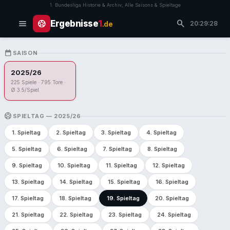
1. Bundesliga Historie & Archiv, Alle Saisons & Spieltage
menu
search
sports_soccer
Ergebnisse
1
.de
20:29:28
CALENDAR_TODAY
SAISON
2025/26
225 Spiele · 795 Tore ·
Ø 3.5/Spiel
SPORTS_SOCCER
SPIELTAG — 2025/26
1. Spieltag
2. Spieltag
3. Spieltag
4. Spieltag
5. Spieltag
6. Spieltag
7. Spieltag
8. Spieltag
9. Spieltag
10. Spieltag
11. Spieltag
12. Spieltag
13. Spieltag
14. Spieltag
15. Spieltag
16. Spieltag
17. Spieltag
18. Spieltag
19. Spieltag
20. Spieltag
21. Spieltag
22. Spieltag
23. Spieltag
24. Spieltag