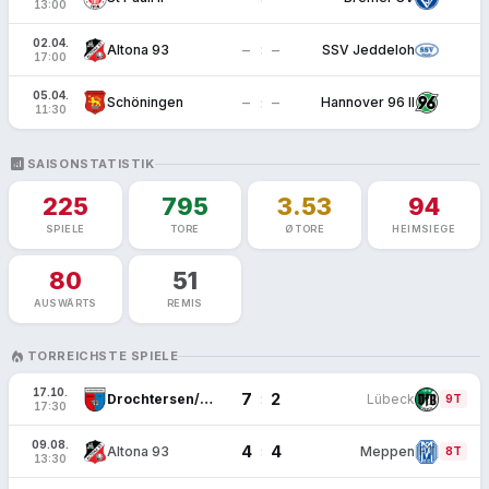
13:00
02.04.
–
–
:
Altona 93
SSV Jeddeloh
17:00
05.04.
–
–
:
Schöningen
Hannover 96 II
11:30
ANALYTICS
SAISONSTATISTIK
225
795
3.53
94
SPIELE
TORE
Ø TORE
HEIMSIEGE
80
51
AUSWÄRTS
REMIS
LOCAL_FIRE_DEPARTMENT
TORREICHSTE SPIELE
17.10.
7
2
:
Drochtersen/Assel
Lübeck
FT
9T
17:30
09.08.
4
4
:
Altona 93
Meppen
FT
8T
13:30