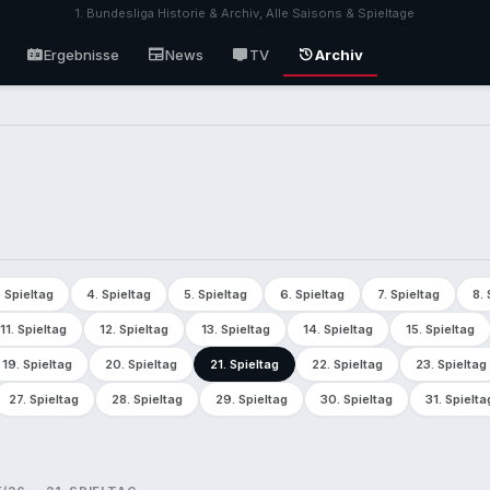
1. Bundesliga Historie & Archiv, Alle Saisons & Spieltage
scoreboard
newspaper
tv
history
Ergebnisse
News
TV
Archiv
. Spieltag
4. Spieltag
5. Spieltag
6. Spieltag
7. Spieltag
8. 
11. Spieltag
12. Spieltag
13. Spieltag
14. Spieltag
15. Spieltag
19. Spieltag
20. Spieltag
21. Spieltag
22. Spieltag
23. Spieltag
27. Spieltag
28. Spieltag
29. Spieltag
30. Spieltag
31. Spielta