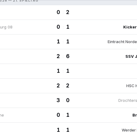
/26 — 21. SPIELTAG
0
2
:
0
1
urg 08
:
Kicke
1
1
:
Eintracht Norde
2
6
:
SSV 
1
1
:
2
2
:
HSC 
3
0
:
Drochter
0
1
ne
:
B
1
1
:
Werder 