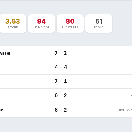
3.53
94
80
51
Ø TORE
HEIMSIEGE
AUSWÄRTS
REMIS
7
2
Assel
:
4
4
:
7
1
h
:
6
2
:
6
2
n II
:
Blau-We