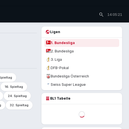
search
14:05:21
public
Ligen
1. Bundesliga
2. Bundesliga
3. Liga
DFB-Pokal
Bundesliga Österreich
Spieltag
Swiss Super League
16. Spieltag
24. Spieltag
table_rows
BL1 Tabelle
g
32. Spieltag