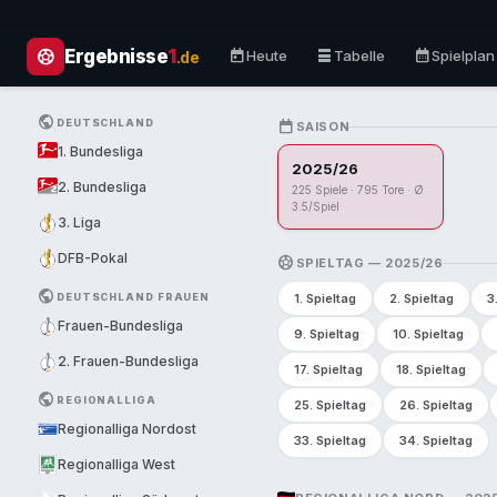
sports_soccer
today
table_rows
calendar_month
Ergebnisse
1
Heute
Tabelle
Spielplan
.de
PUBLIC
CALENDAR_TODAY
DEUTSCHLAND
SAISON
1. Bundesliga
2025/26
2. Bundesliga
225 Spiele · 795 Tore · Ø
3.5/Spiel
3. Liga
DFB-Pokal
SPORTS_SOCCER
SPIELTAG — 2025/26
PUBLIC
DEUTSCHLAND FRAUEN
1. Spieltag
2. Spieltag
3
Frauen-Bundesliga
9. Spieltag
10. Spieltag
2. Frauen-Bundesliga
17. Spieltag
18. Spieltag
PUBLIC
REGIONALLIGA
25. Spieltag
26. Spieltag
Regionalliga Nordost
33. Spieltag
34. Spieltag
Regionalliga West