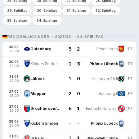
25. Spieltag
26. Spieltag
27. Spieltag
28. Spieltag
29. Spieltag
30. Spieltag
31. Spieltag
32. Spieltag
33. Spieltag
34. Spieltag
REGIONALLIGA NORD — 2025/26 — 24. SPIELTAG
30.08.
5
2
:
Oldenburg
Schöningen
FT
16:00
30.08.
1
3
:
Kickers Emden
Phönix Lübeck
FT
16:00
31.08.
1
0
:
Lübeck
Hannover 96 II
FT
12:00
27.02.
2
0
:
Meppen
Hamburg II
FT
18:00
27.02.
5
1
:
Drochtersen/Assel
Eintracht Norderstedt 03
FT
18:30
28.02.
–
–
:
Kickers Emden
Phönix Lübeck
13:00
01.03.
1
1
:
St Pauli II
Blau-Weiß Lohne
FT