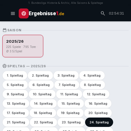
1. Bundesliga Historie & Archiv, Alle Saisons & Spieltage
menu
search
sports_soccer
Ergebnisse
1
.de
02:54:31
CALENDAR_TODAY
SAISON
2025/26
225 Spiele · 795 Tore ·
Ø 3.5/Spiel
SPORTS_SOCCER
SPIELTAG — 2025/26
1. Spieltag
2. Spieltag
3. Spieltag
4. Spieltag
5. Spieltag
6. Spieltag
7. Spieltag
8. Spieltag
9. Spieltag
10. Spieltag
11. Spieltag
12. Spieltag
13. Spieltag
14. Spieltag
15. Spieltag
16. Spieltag
17. Spieltag
18. Spieltag
19. Spieltag
20. Spieltag
21. Spieltag
22. Spieltag
23. Spieltag
24. Spieltag