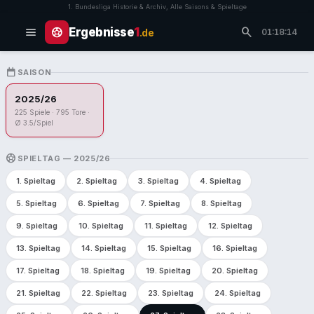
1. Bundesliga Historie & Archiv, Alle Saisons & Spieltage
menu
search
sports_soccer
Ergebnisse
1
.de
01:18:14
CALENDAR_TODAY
SAISON
2025/26
225 Spiele · 795 Tore ·
Ø 3.5/Spiel
SPORTS_SOCCER
SPIELTAG — 2025/26
1. Spieltag
2. Spieltag
3. Spieltag
4. Spieltag
5. Spieltag
6. Spieltag
7. Spieltag
8. Spieltag
9. Spieltag
10. Spieltag
11. Spieltag
12. Spieltag
13. Spieltag
14. Spieltag
15. Spieltag
16. Spieltag
17. Spieltag
18. Spieltag
19. Spieltag
20. Spieltag
21. Spieltag
22. Spieltag
23. Spieltag
24. Spieltag