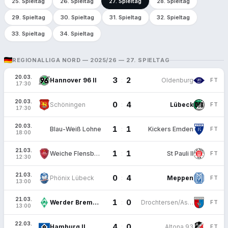
25. Spieltag
26. Spieltag
27. Spieltag
28. Spieltag
29. Spieltag
30. Spieltag
31. Spieltag
32. Spieltag
33. Spieltag
34. Spieltag
REGIONALLIGA NORD — 2025/26 — 27. SPIELTAG
20.03.
3
2
:
Hannover 96 II
Oldenburg
FT
17:30
20.03.
0
4
:
Schöningen
Lübeck
FT
17:30
20.03.
1
1
:
Blau-Weiß Lohne
Kickers Emden
FT
18:00
21.03.
1
1
:
Weiche Flensburg 08
St Pauli II
FT
12:30
21.03.
0
4
:
Phönix Lübeck
Meppen
FT
13:00
21.03.
1
0
:
Werder Bremen II
Drochtersen/Assel
FT
13:00
22.03.
4
0
:
Hamburg II
Altona 93
FT