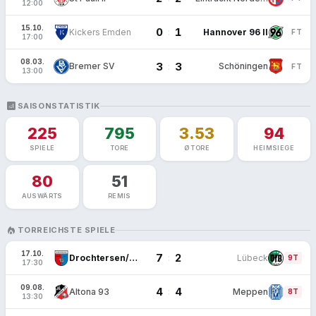
12:00
15.10.
0
1
:
Kickers Emden
Hannover 96 II
FT
17:00
08.03.
3
3
:
Bremer SV
Schöningen
FT
13:00
ANALYTICS
SAISONSTATISTIK
225
795
3.53
94
SPIELE
TORE
Ø TORE
HEIMSIEGE
80
51
AUSWÄRTS
REMIS
LOCAL_FIRE_DEPARTMENT
TORREICHSTE SPIELE
17.10.
7
2
:
Drochtersen/Assel
Lübeck
FT
9T
17:30
09.08.
4
4
:
Altona 93
Meppen
FT
8T
13:30