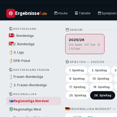
sports_soccer
today
table_rows
calendar_month
Ergebnisse
1
Heute
Tabelle
Spielplan
.de
PUBLIC
CALENDAR_TODAY
DEUTSCHLAND
SAISON
1. Bundesliga
2025/26
2. Bundesliga
224 Spiele · 637 Tore · Ø
2.8/Spiel
3. Liga
DFB-Pokal
SPORTS_SOCCER
SPIELTAG — 2025/26
PUBLIC
DEUTSCHLAND FRAUEN
1. Spieltag
2. Spieltag
3
Frauen-Bundesliga
9. Spieltag
10. Spieltag
2. Frauen-Bundesliga
17. Spieltag
18. Spieltag
PUBLIC
REGIONALLIGA
25. Spieltag
26. Spieltag
Regionalliga Nordost
REGIONALLIGA NORDOST — 2
Regionalliga West