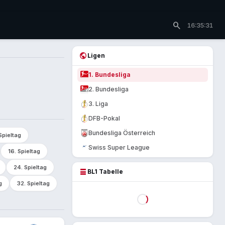
search
16:35:31
public
Ligen
1. Bundesliga
2. Bundesliga
3. Liga
DFB-Pokal
Bundesliga Österreich
Spieltag
Swiss Super League
16. Spieltag
24. Spieltag
table_rows
BL1 Tabelle
g
32. Spieltag