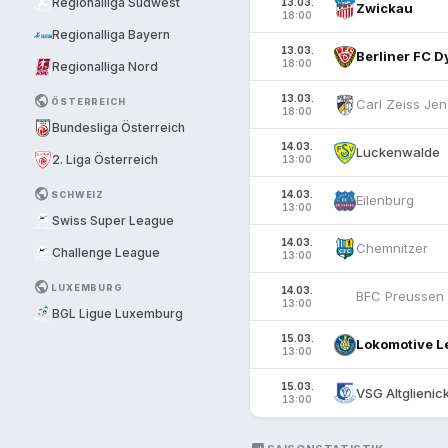
Regionalliga Südwest
13.03.
Zwickau
18:00
Regionalliga Bayern
13.03.
Berliner FC 
18:00
Regionalliga Nord
PUBLIC
13.03.
ÖSTERREICH
Carl Zeiss Je
18:00
Bundesliga Österreich
14.03.
Luckenwalde
2. Liga Österreich
13:00
PUBLIC
14.03.
SCHWEIZ
Eilenburg
13:00
Swiss Super League
14.03.
Chemnitzer
Challenge League
13:00
PUBLIC
LUXEMBURG
14.03.
BFC Preussen
13:00
BGL Ligue Luxemburg
15.03.
Lokomotive L
13:00
15.03.
VSG Altglienic
13:00