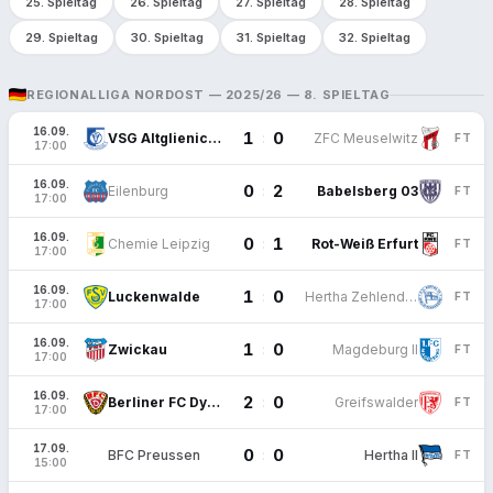
25. Spieltag
26. Spieltag
27. Spieltag
28. Spieltag
29. Spieltag
30. Spieltag
31. Spieltag
32. Spieltag
REGIONALLIGA NORDOST — 2025/26 — 8. SPIELTAG
16.09.
1
0
:
VSG Altglienicke
ZFC Meuselwitz
FT
17:00
16.09.
0
2
:
Eilenburg
Babelsberg 03
FT
17:00
16.09.
0
1
:
Chemie Leipzig
Rot-Weiß Erfurt
FT
17:00
16.09.
1
0
:
Luckenwalde
Hertha Zehlendorf
FT
17:00
16.09.
1
0
:
Zwickau
Magdeburg II
FT
17:00
16.09.
2
0
:
Berliner FC Dynamo
Greifswalder
FT
17:00
17.09.
0
0
:
BFC Preussen
Hertha II
FT
15:00