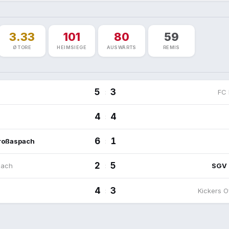
3.33
101
80
59
Ø TORE
HEIMSIEGE
AUSWÄRTS
REMIS
5
3
:
FC
4
4
:
6
1
roßaspach
:
2
5
bach
:
SGV 
4
3
:
Kickers 