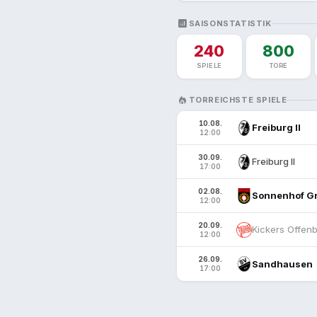
ANALYTICS
SAISONSTATISTIK
240
800
SPIELE
TORE
LOCAL_FIRE_DEPARTMENT
TORREICHSTE SPIELE
10.08.
Freiburg II
12:00
30.09.
Freiburg II
17:00
02.08.
Sonnenhof G
12:00
20.09.
Kickers Offen
12:00
26.09.
Sandhausen
17:00