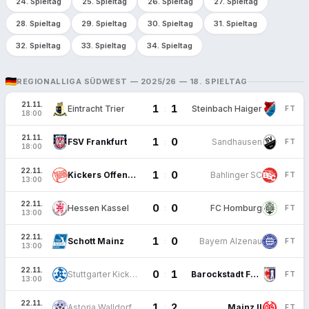
24. Spieltag
25. Spieltag
26. Spieltag
27. Spieltag
28. Spieltag
29. Spieltag
30. Spieltag
31. Spieltag
32. Spieltag
33. Spieltag
34. Spieltag
REGIONALLIGA SÜDWEST — 2025/26 — 18. SPIELTAG
21.11.
1
1
:
Eintracht Trier
Steinbach Haiger
FT
18:00
21.11.
1
0
:
FSV Frankfurt
Sandhausen
FT
18:00
22.11.
1
0
:
Kickers Offenbach
Bahlinger SC
FT
13:00
22.11.
0
0
:
Hessen Kassel
FC Homburg
FT
13:00
22.11.
1
0
:
Schott Mainz
Bayern Alzenau
FT
13:00
22.11.
0
1
:
Stuttgarter Kickers
Barockstadt Fulda-Lehnerz
FT
13:00
22.11.
1
2
:
Astoria Walldorf
Mainz II
FT