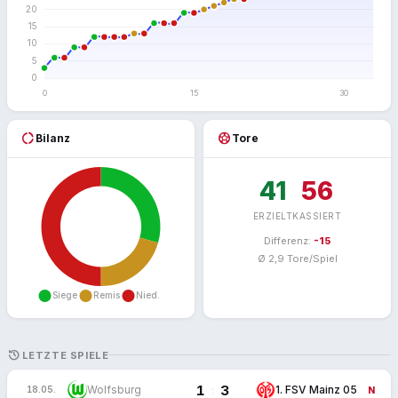
donut_large
sports_soccer
Bilanz
Tore
41
56
ERZIELT
KASSIERT
Differenz:
-15
Ø 2,9 Tore/Spiel
HISTORY
LETZTE SPIELE
1
3
:
Wolfsburg
1. FSV Mainz 05
18.05.
N