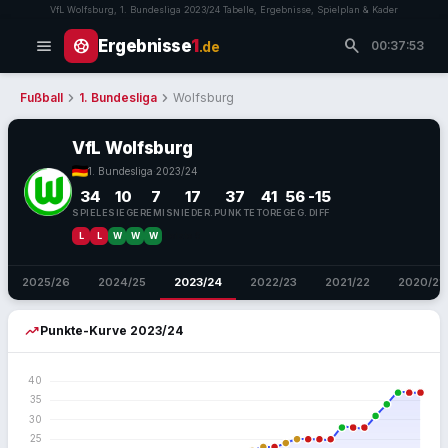
VfL Wolfsburg, 1. Bundesliga 2023/24 Tabelle, Ergebnisse, Spielplan & Kader
menu
search
sports_soccer
Ergebnisse
1
.de
00:37:53
chevron_right
chevron_right
Fußball
1. Bundesliga
Wolfsburg
VfL Wolfsburg
1. Bundesliga
·
2023/24
34
10
7
17
37
41
56
-15
SPIELE
SIEGE
REMIS
NIEDER.
PUNKTE
TORE
GEG.
DIFF
L
L
W
W
W
letzte 5
2025/26
2024/25
2023/24
2022/23
2021/22
2020/21
trending_up
Punkte-Kurve 2023/24