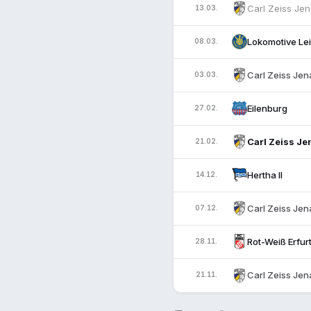
Carl Zeiss Je
13.03.
Lokomotive Le
08.03.
Carl Zeiss Jen
03.03.
Eilenburg
27.02.
Carl Zeiss Je
21.02.
Hertha II
14.12.
Carl Zeiss Jen
07.12.
Rot-Weiß Erfur
28.11.
Carl Zeiss Jen
21.11.