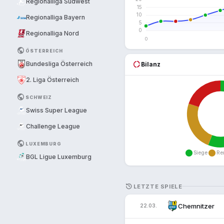
Regionalliga Südwest
Regionalliga Bayern
Regionalliga Nord
PUBLIC
ÖSTERREICH
donut_large
Bundesliga Österreich
Bilanz
2. Liga Österreich
PUBLIC
SCHWEIZ
Swiss Super League
Challenge League
PUBLIC
LUXEMBURG
BGL Ligue Luxemburg
HISTORY
LETZTE SPIELE
Chemnitzer
22.03.