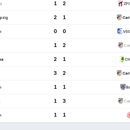
1
2
na
:
ZFC
2
1
ipzig
:
Car
0
0
a
:
VSG
1
2
:
Car
2
1
na
:
Ch
3
2
:
Car
1
1
a
:
B
1
3
t
:
Car
1
1
a
: