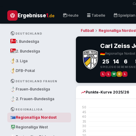
Ca
sports_soccer
today
table_rows
calendar_month
Ergebnisse
1
Heute
Tabelle
Spielplan
.de
chevron_right
Fußball
Regionalliga Nordos
PUBLIC
DEUTSCHLAND
1. Bundesliga
Carl Zeiss 
2. Bundesliga
Regionalliga Nordost
·
25
14
6
3. Liga
SPIELE
SIEGE
REMIS
NI
DFB-Pokal
L
L
W
D
L
letzt
PUBLIC
DEUTSCHLAND FRAUEN
Frauen-Bundesliga
trending_up
Punkte-Kurve 2025/26
2. Frauen-Bundesliga
PUBLIC
REGIONALLIGA
Regionalliga Nordost
Regionalliga West