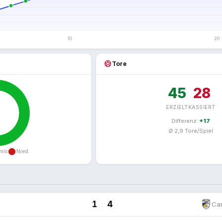
sports_soccer
Tore
45
28
ERZIELT
KASSIERT
Differenz:
+17
Ø 2,9 Tore/Spiel
1
4
:
Car