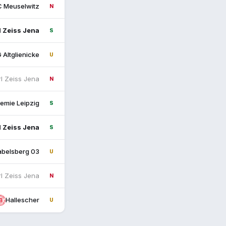
 Meuselwitz
N
l Zeiss Jena
S
 Altglienicke
U
l Zeiss Jena
N
emie Leipzig
S
l Zeiss Jena
S
abelsberg 03
U
l Zeiss Jena
N
Hallescher
U