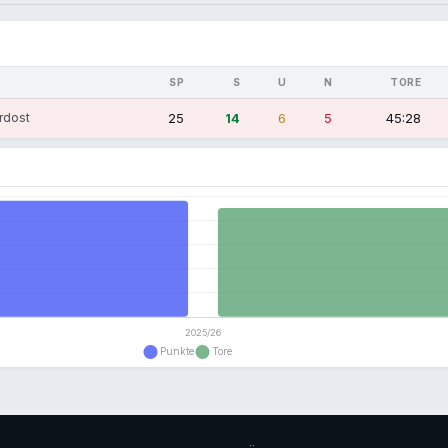
SP
S
U
N
TORE
rdost
25
14
6
5
45:28
n