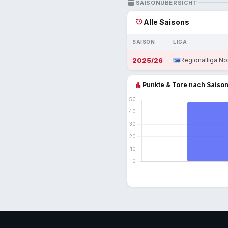
TABLE_CHART
SAISONÜBERSICHT
history
Alle Saisons
SAISON
LIGA
2025/26
Regionalliga No
bar_chart
Punkte & Tore nach Saiso