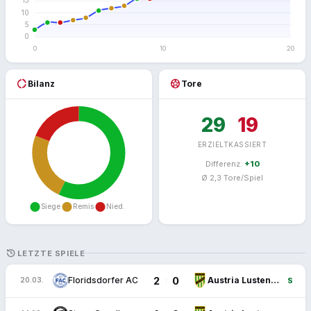
donut_large
sports_soccer
Bilanz
Tore
29
19
ERZIELT
KASSIERT
Differenz:
+10
Ø 2,3 Tore/Spiel
HISTORY
LETZTE SPIELE
2
0
:
Floridsdorfer AC
Austria Lustenau
20.03.
S