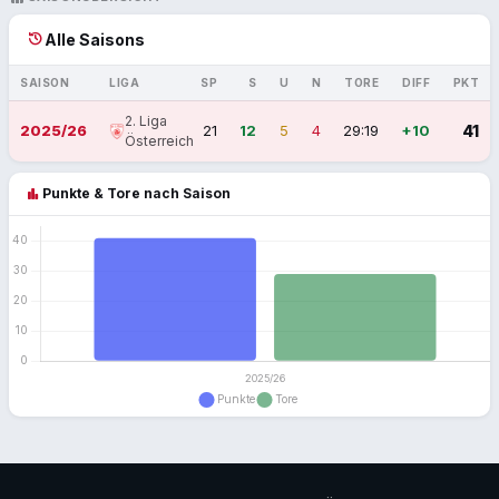
history
Alle Saisons
SAISON
LIGA
SP
S
U
N
TORE
DIFF
PKT
2. Liga
2025/26
21
12
5
4
29:19
+10
41
Österreich
bar_chart
Punkte & Tore nach Saison