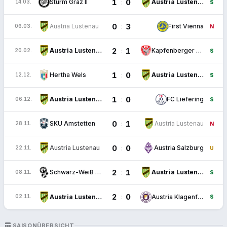
1
0
:
Sturm Graz II
Austria Lustenau
14.03.
S
0
3
:
Austria Lustenau
First Vienna
06.03.
N
2
1
:
Austria Lustenau
Kapfenberger SV
20.02.
S
1
0
:
Hertha Wels
Austria Lustenau
12.12.
S
1
0
:
Austria Lustenau
FC Liefering
06.12.
S
0
1
:
SKU Amstetten
Austria Lustenau
28.11.
N
0
0
:
Austria Lustenau
Austria Salzburg
22.11.
U
2
1
:
Schwarz-Weiß Bregenz
Austria Lustenau
08.11.
S
2
0
:
Austria Lustenau
Austria Klagenfurt
02.11.
S
TABLE_CHART
SAISONÜBERSICHT