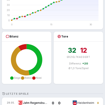
donut_large
sports_soccer
Bilanz
Tore
32
12
ERZIELT
KASSIERT
Differenz:
+20
Ø 1,3 Tore/Spiel
HISTORY
LETZTE SPIELE
0
0
:
Jahn Regensburg
Heidenheim
28.05.
U