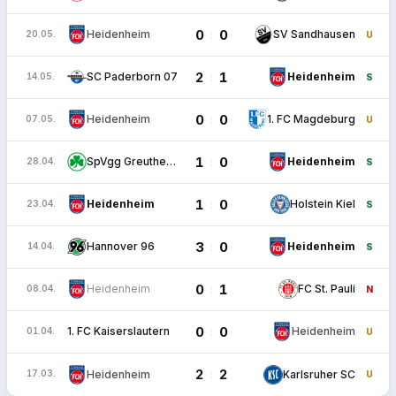
0
0
:
Heidenheim
SV Sandhausen
20.05.
U
2
1
:
SC Paderborn 07
Heidenheim
14.05.
S
0
0
:
Heidenheim
1. FC Magdeburg
07.05.
U
1
0
:
SpVgg Greuther Fürth
Heidenheim
28.04.
S
1
0
:
Heidenheim
Holstein Kiel
23.04.
S
3
0
:
Hannover 96
Heidenheim
14.04.
S
0
1
:
Heidenheim
FC St. Pauli
08.04.
N
0
0
:
1. FC Kaiserslautern
Heidenheim
01.04.
U
2
2
:
Heidenheim
Karlsruher SC
17.03.
U