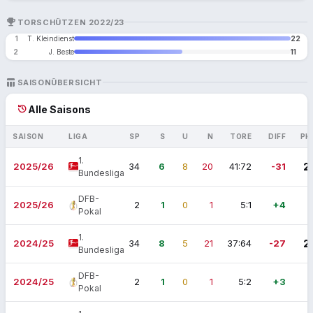
EMOJI_EVENTS
TORSCHÜTZEN 2022/23
1
T. Kleindienst
22
2
J. Beste
11
TABLE_CHART
SAISONÜBERSICHT
history
Alle Saisons
SAISON
LIGA
SP
S
U
N
TORE
DIFF
PK
1.
2025/26
34
6
8
20
41:72
-31
2
Bundesliga
DFB-
2025/26
2
1
0
1
5:1
+4
Pokal
1.
2024/25
34
8
5
21
37:64
-27
2
Bundesliga
DFB-
2024/25
2
1
0
1
5:2
+3
Pokal