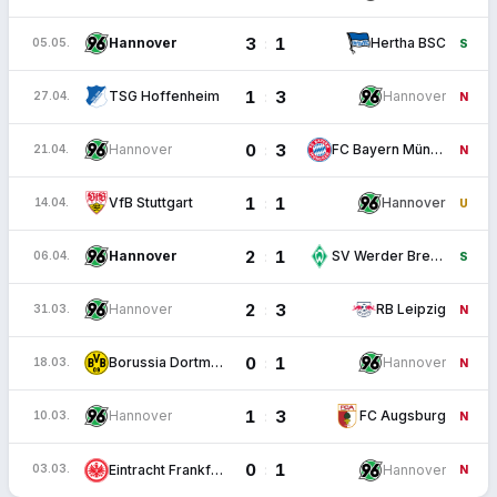
3
1
:
Hannover
Hertha BSC
05.05.
S
1
3
:
TSG Hoffenheim
Hannover
27.04.
N
0
3
:
Hannover
FC Bayern München
21.04.
N
1
1
:
VfB Stuttgart
Hannover
14.04.
U
2
1
:
Hannover
SV Werder Bremen
06.04.
S
2
3
:
Hannover
RB Leipzig
31.03.
N
0
1
:
Borussia Dortmund
Hannover
18.03.
N
1
3
:
Hannover
FC Augsburg
10.03.
N
0
1
:
Eintracht Frankfurt
Hannover
03.03.
N