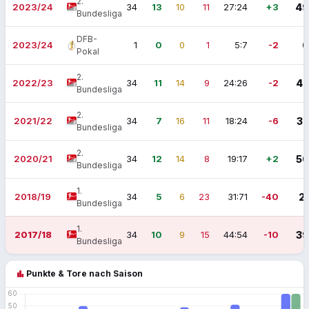
2.
2023/24
34
13
10
11
27:24
+3
49
Bundesliga
DFB-
2023/24
1
0
0
1
5:7
-2
0
Pokal
2.
2022/23
34
11
14
9
24:26
-2
47
Bundesliga
2.
2021/22
34
7
16
11
18:24
-6
37
Bundesliga
2.
2020/21
34
12
14
8
19:17
+2
50
Bundesliga
1.
2018/19
34
5
6
23
31:71
-40
21
Bundesliga
1.
2017/18
34
10
9
15
44:54
-10
39
Bundesliga
bar_chart
Punkte & Tore nach Saison