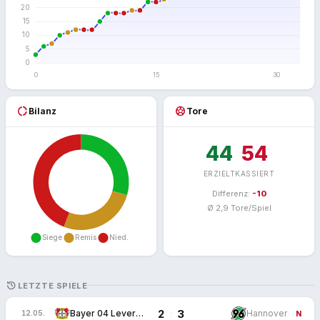
donut_large
sports_soccer
Bilanz
Tore
44
54
ERZIELT
KASSIERT
Differenz:
-10
Ø 2,9 Tore/Spiel
HISTORY
LETZTE SPIELE
2
3
:
Bayer 04 Leverkusen
Hannover
12.05.
N