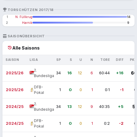
EMOJI_EVENTS
TORSCHÜTZEN 2017/18
1
N. Füllkrug
14
2
Harnik
9
TABLE_CHART
SAISONÜBERSICHT
history
Alle Saisons
SAISON
LIGA
SP
S
U
N
TORE
DIFF
PKT
2.
2025/26
34
16
12
6
60:44
+16
60
Bundesliga
DFB-
2025/26
1
0
0
1
0:1
-1
0
Pokal
2.
2024/25
34
13
12
9
40:35
+5
51
Bundesliga
DFB-
2024/25
1
0
0
1
0:2
-2
0
Pokal