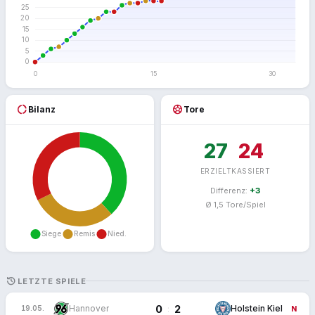
donut_large
sports_soccer
Bilanz
Tore
27
24
ERZIELT
KASSIERT
Differenz:
+3
Ø 1,5 Tore/Spiel
HISTORY
LETZTE SPIELE
0
2
:
Hannover
Holstein Kiel
19.05.
N