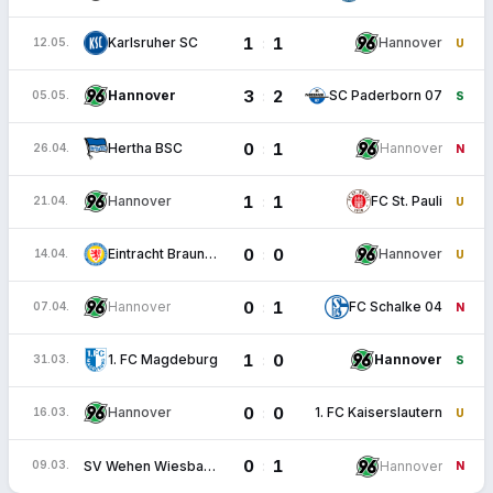
1
1
:
Karlsruher SC
Hannover
12.05.
U
3
2
:
Hannover
SC Paderborn 07
05.05.
S
0
1
:
Hertha BSC
Hannover
26.04.
N
1
1
:
Hannover
FC St. Pauli
21.04.
U
0
0
:
Eintracht Braunschweig
Hannover
14.04.
U
0
1
:
Hannover
FC Schalke 04
07.04.
N
1
0
:
1. FC Magdeburg
Hannover
31.03.
S
0
0
:
Hannover
1. FC Kaiserslautern
16.03.
U
0
1
:
SV Wehen Wiesbaden
Hannover
09.03.
N