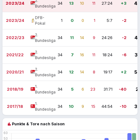
2.
2023/24
34
13
10
11
27:24
+3
4
Bundesliga
DFB-
2023/24
1
0
0
1
5:7
-2
Pokal
2.
2022/23
34
11
14
9
24:26
-2
4
Bundesliga
2.
2021/22
34
7
16
11
18:24
-6
3
Bundesliga
2.
2020/21
34
12
14
8
19:17
+2
5
Bundesliga
1.
2018/19
34
5
6
23
31:71
-40
2
Bundesliga
1.
2017/18
34
10
9
15
44:54
-10
3
Bundesliga
bar_chart
Punkte & Tore nach Saison