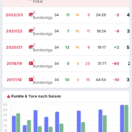
Pokal
2.
2022/23
34
11
14
9
24:26
-2
4
Bundesliga
2.
2021/22
34
7
16
11
18:24
-6
3
Bundesliga
2.
2020/21
34
12
14
8
19:17
+2
5
Bundesliga
1.
2018/19
34
5
6
23
31:71
-40
2
Bundesliga
1.
2017/18
34
10
9
15
44:54
-10
3
Bundesliga
bar_chart
Punkte & Tore nach Saison