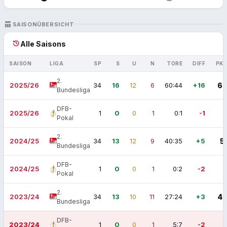
TABLE_CHART
SAISONÜBERSICHT
history
Alle Saisons
SAISON
LIGA
SP
S
U
N
TORE
DIFF
PK
2.
2025/26
34
16
12
6
60:44
+16
6
Bundesliga
DFB-
2025/26
1
0
0
1
0:1
-1
Pokal
2.
2024/25
34
13
12
9
40:35
+5
5
Bundesliga
DFB-
2024/25
1
0
0
1
0:2
-2
Pokal
2.
2023/24
34
13
10
11
27:24
+3
4
Bundesliga
DFB-
2023/24
1
0
0
1
5:7
-2