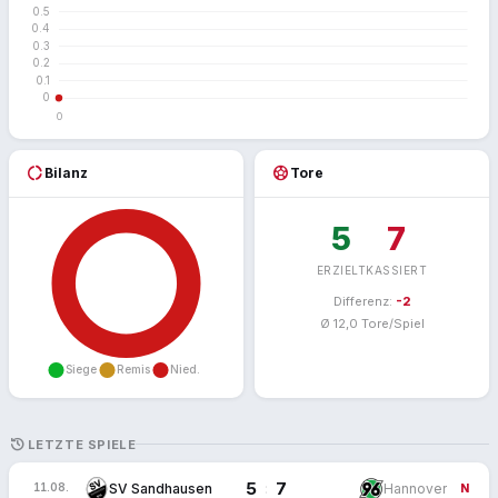
donut_large
sports_soccer
Bilanz
Tore
5
7
ERZIELT
KASSIERT
Differenz:
-2
Ø 12,0 Tore/Spiel
HISTORY
LETZTE SPIELE
5
7
:
SV Sandhausen
Hannover
11.08.
N