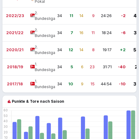
Pokal
2.
2022/23
34
11
14
9
24:26
-2
4
Bundesliga
2.
2021/22
34
7
16
11
18:24
-6
3
Bundesliga
2.
2020/21
34
12
14
8
19:17
+2
5
Bundesliga
1.
2018/19
34
5
6
23
31:71
-40
2
Bundesliga
1.
2017/18
34
10
9
15
44:54
-10
3
Bundesliga
bar_chart
Punkte & Tore nach Saison