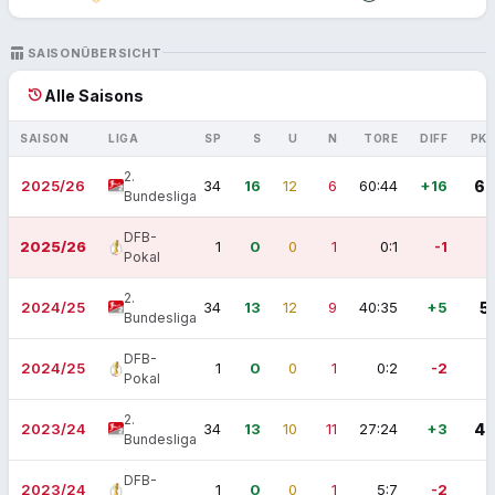
TABLE_CHART
SAISONÜBERSICHT
history
Alle Saisons
SAISON
LIGA
SP
S
U
N
TORE
DIFF
PK
2.
2025/26
34
16
12
6
60:44
+16
6
Bundesliga
DFB-
2025/26
1
0
0
1
0:1
-1
Pokal
2.
2024/25
34
13
12
9
40:35
+5
5
Bundesliga
DFB-
2024/25
1
0
0
1
0:2
-2
Pokal
2.
2023/24
34
13
10
11
27:24
+3
4
Bundesliga
DFB-
2023/24
1
0
0
1
5:7
-2