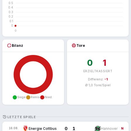
donut_large
sports_soccer
Bilanz
Tore
0
1
ERZIELT
KASSIERT
Differenz:
-1
Ø 1,0 Tore/Spiel
HISTORY
LETZTE SPIELE
0
1
:
Energie Cottbus
Hannover
16.08.
N