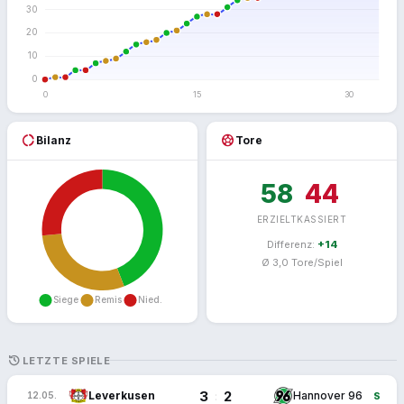
donut_large
sports_soccer
Bilanz
Tore
58
44
ERZIELT
KASSIERT
Differenz:
+14
Ø 3,0 Tore/Spiel
HISTORY
LETZTE SPIELE
3
2
:
Leverkusen
Hannover 96
12.05.
S