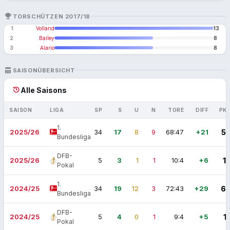
EMOJI_EVENTS
TORSCHÜTZEN 2017/18
1
Volland
13
2
Bailey
8
3
Alario
8
TABLE_CHART
SAISONÜBERSICHT
history
Alle Saisons
SAISON
LIGA
SP
S
U
N
TORE
DIFF
PK
1.
2025/26
34
17
8
9
68:47
+21
5
Bundesliga
DFB-
2025/26
5
3
1
1
10:4
+6
1
Pokal
1.
2024/25
34
19
12
3
72:43
+29
6
Bundesliga
DFB-
2024/25
5
4
0
1
9:4
+5
1
Pokal