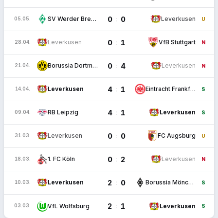
0
0
:
SV Werder Bremen
Leverkusen
05.05.
U
0
1
:
Leverkusen
VfB Stuttgart
28.04.
N
0
4
:
Borussia Dortmund
Leverkusen
21.04.
N
4
1
:
Leverkusen
Eintracht Frankfurt
14.04.
S
4
1
:
RB Leipzig
Leverkusen
09.04.
S
0
0
:
Leverkusen
FC Augsburg
31.03.
U
0
2
:
1. FC Köln
Leverkusen
18.03.
N
2
0
:
Leverkusen
Borussia Mönchengladbach
10.03.
S
2
1
:
VfL Wolfsburg
Leverkusen
03.03.
S