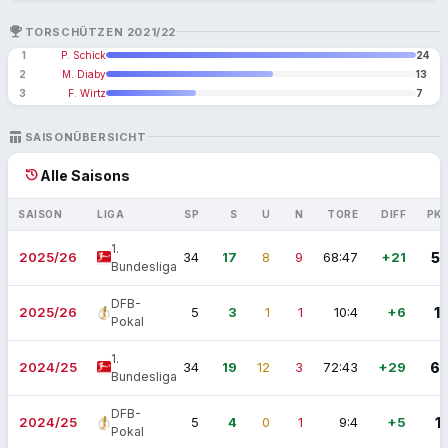
EMOJI_EVENTS
TORSCHÜTZEN 2021/22
1
P. Schick
24
2
M. Diaby
13
3
F. Wirtz
7
TABLE_CHART
SAISONÜBERSICHT
history
Alle Saisons
SAISON
LIGA
SP
S
U
N
TORE
DIFF
PK
1.
2025/26
34
17
8
9
68:47
+21
5
Bundesliga
DFB-
2025/26
5
3
1
1
10:4
+6
1
Pokal
1.
2024/25
34
19
12
3
72:43
+29
6
Bundesliga
DFB-
2024/25
5
4
0
1
9:4
+5
1
Pokal