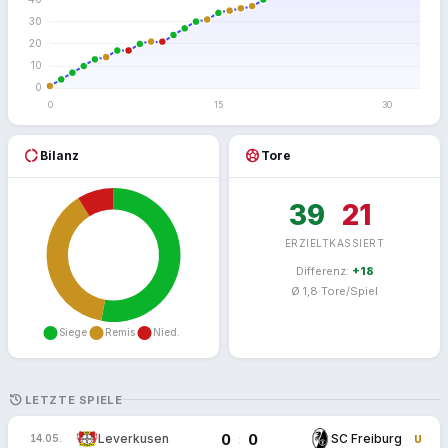
donut_large
sports_soccer
Bilanz
Tore
39
21
ERZIELT
KASSIERT
Differenz:
+18
Ø 1,8 Tore/Spiel
HISTORY
LETZTE SPIELE
0
0
:
Leverkusen
SC Freiburg
14.05.
U