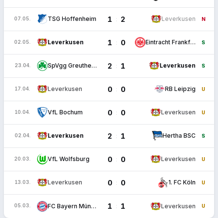
1
2
:
TSG Hoffenheim
Leverkusen
07.05.
N
1
0
:
Leverkusen
Eintracht Frankfurt
02.05.
S
2
1
:
SpVgg Greuther Fürth
Leverkusen
23.04.
S
0
0
:
Leverkusen
RB Leipzig
17.04.
U
0
0
:
VfL Bochum
Leverkusen
10.04.
U
2
1
:
Leverkusen
Hertha BSC
02.04.
S
0
0
:
VfL Wolfsburg
Leverkusen
20.03.
U
0
0
:
Leverkusen
1. FC Köln
13.03.
U
1
1
:
FC Bayern München
Leverkusen
05.03.
U