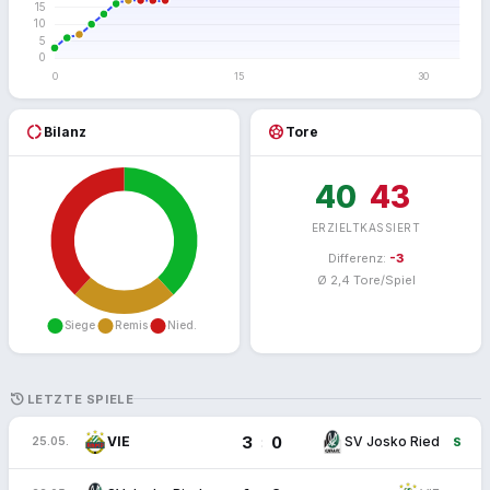
donut_large
sports_soccer
Bilanz
Tore
40
43
ERZIELT
KASSIERT
Differenz:
-3
Ø 2,4 Tore/Spiel
HISTORY
LETZTE SPIELE
3
0
:
VIE
SV Josko Ried
25.05.
S