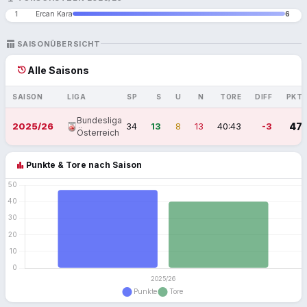
1
Ercan Kara
6
TABLE_CHART
SAISONÜBERSICHT
history
Alle Saisons
SAISON
LIGA
SP
S
U
N
TORE
DIFF
PKT
Bundesliga
2025/26
34
13
8
13
40:43
-3
47
Österreich
bar_chart
Punkte & Tore nach Saison