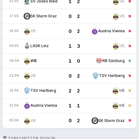
1
2
:
SV Josko Ried
VIE
22.05.
N
0
2
:
SK Sturm Graz
VIE
17.05.
N
0
2
:
VIE
Austria Vienna
10.05.
N
1
3
:
LASK Linz
VIE
04.05.
N
1
0
:
VIE
RB Salzburg
26.04.
S
0
2
:
VIE
TSV Hartberg
22.04.
N
2
2
:
TSV Hartberg
VIE
19.04.
U
1
1
:
Austria Vienna
VIE
12.04.
U
0
2
:
VIE
SK Sturm Graz
05.04.
N
EMOJI_EVENTS
TORSCHÜTZEN 2025/26