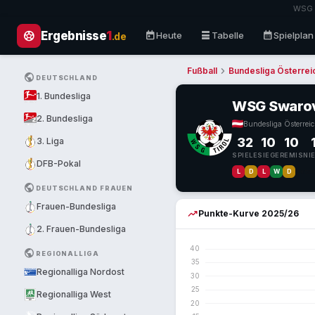
WSG S
sports_soccer
today
table_rows
calendar_month
Ergebnisse
1
Heute
Tabelle
Spielplan
.de
chevron_right
Fußball
Bundesliga Österrei
PUBLIC
DEUTSCHLAND
1. Bundesliga
WSG Swarovs
2. Bundesliga
Bundesliga Österrei
32
10
10
3. Liga
SPIELE
SIEGE
REMIS
NI
DFB-Pokal
L
D
L
W
D
letzt
PUBLIC
DEUTSCHLAND FRAUEN
Frauen-Bundesliga
trending_up
Punkte-Kurve 2025/26
2. Frauen-Bundesliga
PUBLIC
REGIONALLIGA
Regionalliga Nordost
Regionalliga West