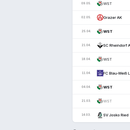
WST
09.05.
Grazer AK
02.05.
WST
25.04.
SC Rheindorf 
21.04.
WST
18.04.
FC Blau-Weiß L
11.04.
WST
04.04.
WST
21.03.
SV Josko Ried
14.03.