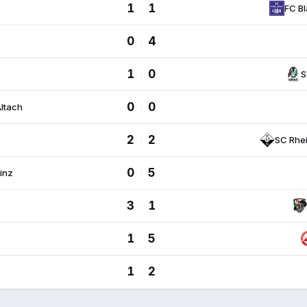
1
1
:
FC Bl
0
4
:
1
0
:
S
0
0
Altach
:
2
2
:
SC Rhei
0
5
inz
:
3
1
:
1
5
:
1
2
: