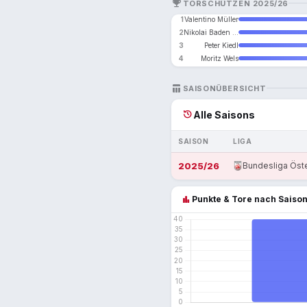
EMOJI_EVENTS
TORSCHÜTZEN 2025/26
1
Valentino Müller
2
Nikolai Baden Frederiksen
3
Peter Kiedl
4
Moritz Wels
TABLE_CHART
SAISONÜBERSICHT
history
Alle Saisons
SAISON
LIGA
2025/26
Bundesliga Öste
bar_chart
Punkte & Tore nach Saiso