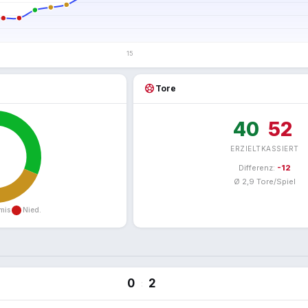
sports_soccer
Tore
40
52
ERZIELT
KASSIERT
Differenz:
-12
Ø 2,9 Tore/Spiel
0
2
: