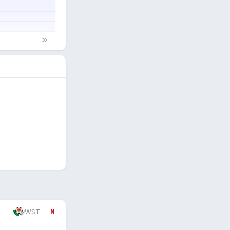
WST
N