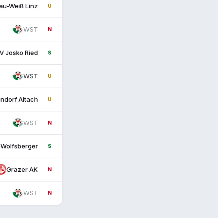
au-Weiß Linz
U
WST
N
V Josko Ried
S
WST
U
ndorf Altach
U
WST
N
Wolfsberger
S
Grazer AK
N
WST
N