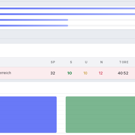
SP
S
U
N
TORE
rreich
32
10
10
12
40:52
n