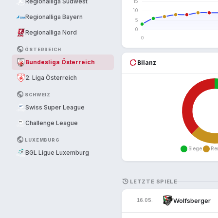
Regionalliga Südwest
Regionalliga Bayern
Regionalliga Nord
PUBLIC
ÖSTERREICH
donut_large
Bundesliga Österreich
Bilanz
2. Liga Österreich
PUBLIC
SCHWEIZ
Swiss Super League
Challenge League
PUBLIC
LUXEMBURG
BGL Ligue Luxemburg
HISTORY
LETZTE SPIELE
Wolfsberger
16.05.