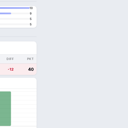
10
9
5
5
DIFF
PKT
-12
40