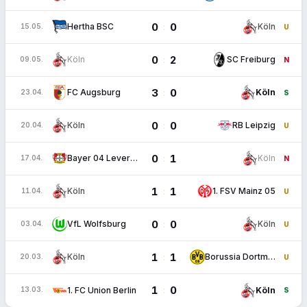
0
0
:
Hertha BSC
Köln
15.05.
U
0
2
:
Köln
SC Freiburg
09.05.
N
3
0
:
FC Augsburg
Köln
23.04.
S
0
0
:
Köln
RB Leipzig
20.04.
U
0
1
:
Bayer 04 Leverkusen
Köln
17.04.
N
1
1
:
Köln
1. FSV Mainz 05
11.04.
U
0
0
:
VfL Wolfsburg
Köln
03.04.
U
1
1
:
Köln
Borussia Dortmund
20.03.
U
1
0
:
1. FC Union Berlin
Köln
13.03.
S