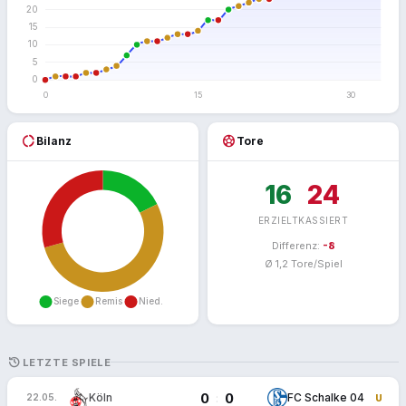
donut_large
sports_soccer
Bilanz
Tore
16
24
ERZIELT
KASSIERT
Differenz:
-8
Ø 1,2 Tore/Spiel
HISTORY
LETZTE SPIELE
0
0
:
Köln
FC Schalke 04
22.05.
U