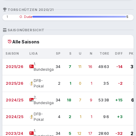
EMOJI_EVENTS
TORSCHÜTZEN 2020/21
1
O. Duda
5
TABLE_CHART
SAISONÜBERSICHT
history
Alle Saisons
SAISON
LIGA
SP
S
U
N
TORE
DIFF
PKT
1.
2025/26
34
7
11
16
49:63
-14
32
Bundesliga
DFB-
2025/26
2
1
0
1
3:5
-2
3
Pokal
2.
2024/25
34
18
7
9
53:38
+15
61
Bundesliga
DFB-
2024/25
4
2
1
1
9:6
+3
7
Pokal
1.
2023/24
34
5
12
17
28:60
-32
27