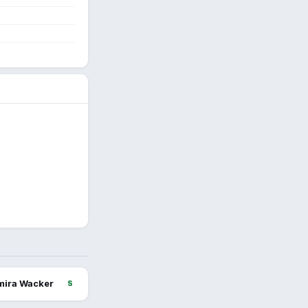
mira Wacker
S