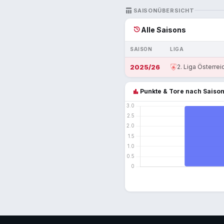
TABLE_CHART
SAISONÜBERSICHT
history
Alle Saisons
SAISON
LIGA
2025/26
2. Liga Österrei
bar_chart
Punkte & Tore nach Saiso