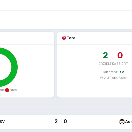
sports_soccer
Tore
2
0
ERZIELT
KASSIERT
Differenz:
+2
Ø 2,0 Tore/Spiel
2
0
 SV
:
Ad