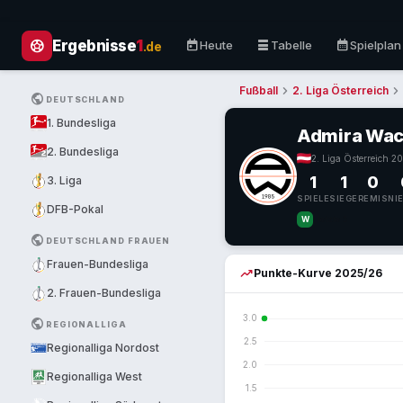
sports_soccer
today
table_rows
calendar_month
Ergebnisse
1
Heute
Tabelle
Spielplan
.de
chevron_right
chevron_right
Fußball
2. Liga Österreich
PUBLIC
DEUTSCHLAND
1. Bundesliga
Admira Wac
2. Bundesliga
2. Liga Österreich
·
20
1
1
0
3. Liga
SPIELE
SIEGE
REMIS
NI
DFB-Pokal
W
letzte 5
PUBLIC
DEUTSCHLAND FRAUEN
Frauen-Bundesliga
trending_up
Punkte-Kurve 2025/26
2. Frauen-Bundesliga
PUBLIC
REGIONALLIGA
Regionalliga Nordost
Regionalliga West