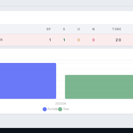
SP
S
U
N
TORE
ch
1
1
0
0
2:0
n