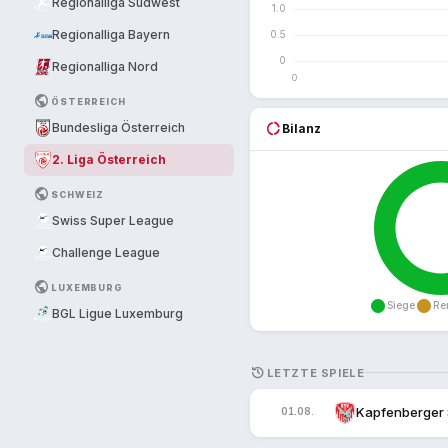
Regionalliga Südwest
Regionalliga Bayern
Regionalliga Nord
PUBLIC
ÖSTERREICH
donut_large
Bundesliga Österreich
Bilanz
2. Liga Österreich
PUBLIC
SCHWEIZ
Swiss Super League
Challenge League
PUBLIC
LUXEMBURG
BGL Ligue Luxemburg
HISTORY
LETZTE SPIELE
Kapfenberger
01.08.