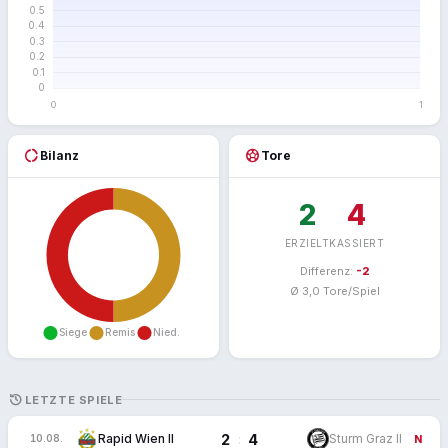
donut_large
sports_soccer
Bilanz
Tore
2
4
ERZIELT
KASSIERT
Differenz:
-2
Ø 3,0 Tore/Spiel
HISTORY
LETZTE SPIELE
2
4
:
Rapid Wien II
Sturm Graz II
10.08.
N