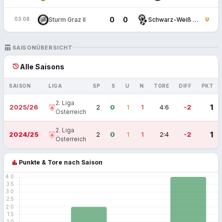
0
0
:
Sturm Graz II
Schwarz-Weiß Bregenz
03.08.
U
TABLE_CHART
SAISONÜBERSICHT
history
Alle Saisons
SAISON
LIGA
SP
S
U
N
TORE
DIFF
PKT
2. Liga
2025/26
2
0
1
1
4:6
-2
1
Österreich
2. Liga
2024/25
2
0
1
1
2:4
-2
1
Österreich
bar_chart
Punkte & Tore nach Saison