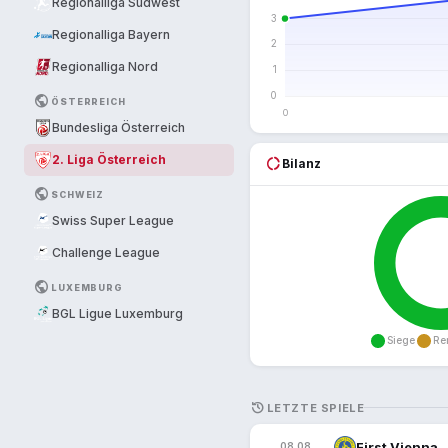
Regionalliga Südwest
Regionalliga Bayern
Regionalliga Nord
PUBLIC
ÖSTERREICH
Bundesliga Österreich
2. Liga Österreich
donut_large
Bilanz
PUBLIC
SCHWEIZ
Swiss Super League
Challenge League
PUBLIC
LUXEMBURG
BGL Ligue Luxemburg
HISTORY
LETZTE SPIELE
First Vienna
08.08.