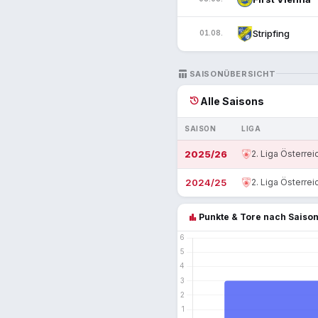
Stripfing
01.08.
TABLE_CHART
SAISONÜBERSICHT
history
Alle Saisons
SAISON
LIGA
2025/26
2. Liga Österrei
2024/25
2. Liga Österrei
bar_chart
Punkte & Tore nach Saiso