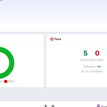
sports_soccer
Tore
5
0
ERZIELT
KASSIERT
Differenz:
+5
Ø 2,5 Tore/Spiel
3
0
:
Aus