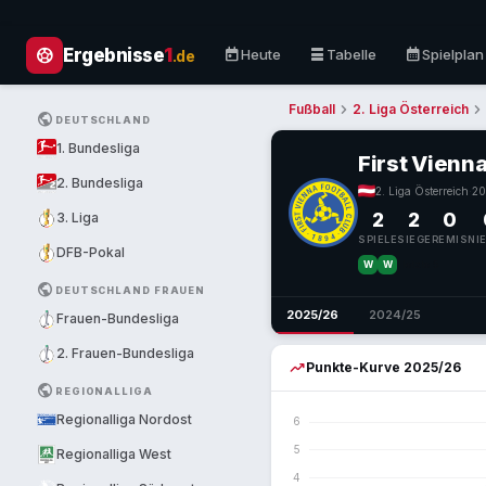
sports_soccer
today
table_rows
calendar_month
Ergebnisse
1
Heute
Tabelle
Spielplan
.de
chevron_right
chevron_right
Fußball
2. Liga Österreich
PUBLIC
DEUTSCHLAND
1. Bundesliga
First Vienn
2. Bundesliga
2. Liga Österreich
·
20
2
2
0
3. Liga
SPIELE
SIEGE
REMIS
NI
DFB-Pokal
W
W
letzte 5
PUBLIC
DEUTSCHLAND FRAUEN
2025/26
2024/25
Frauen-Bundesliga
2. Frauen-Bundesliga
trending_up
Punkte-Kurve 2025/26
PUBLIC
REGIONALLIGA
Regionalliga Nordost
Regionalliga West