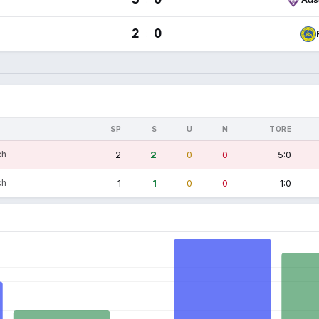
2
0
:
SP
S
U
N
TORE
ch
2
2
0
0
5:0
ch
1
1
0
0
1:0
n