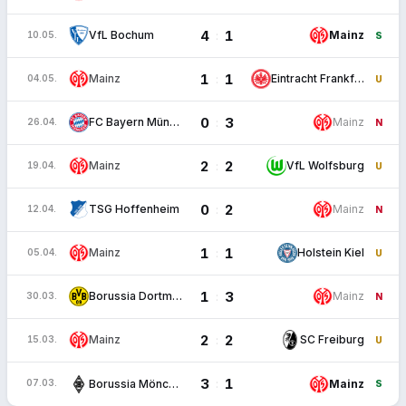
4
1
:
VfL Bochum
Mainz
10.05.
S
1
1
:
Mainz
Eintracht Frankfurt
04.05.
U
0
3
:
FC Bayern München
Mainz
26.04.
N
2
2
:
Mainz
VfL Wolfsburg
19.04.
U
0
2
:
TSG Hoffenheim
Mainz
12.04.
N
1
1
:
Mainz
Holstein Kiel
05.04.
U
1
3
:
Borussia Dortmund
Mainz
30.03.
N
2
2
:
Mainz
SC Freiburg
15.03.
U
3
1
:
Borussia Mönchengladbach
Mainz
07.03.
S