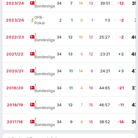
1.
2023/24
34
7
14
13
39:51
-12
35
Bundesliga
DFB-
2023/24
2
1
0
1
1:3
-2
3
Pokal
1.
2022/23
34
12
10
12
25:27
-2
46
Bundesliga
1.
2021/22
34
13
9
12
23:21
+2
48
Bundesliga
1.
2020/21
34
11
14
9
24:21
+3
47
Bundesliga
1.
2019/20
34
11
4
19
44:65
-21
37
Bundesliga
1.
2018/19
34
12
7
15
46:57
-11
43
Bundesliga
1.
2017/18
34
9
9
16
38:52
-14
36
Bundesliga