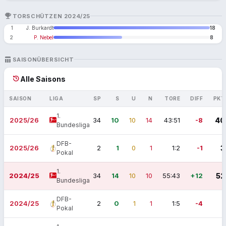
EMOJI_EVENTS
TORSCHÜTZEN 2024/25
1
J. Burkardt
18
2
P. Nebel
8
TABLE_CHART
SAISONÜBERSICHT
history
Alle Saisons
SAISON
LIGA
SP
S
U
N
TORE
DIFF
PKT
1.
2025/26
34
10
10
14
43:51
-8
40
Bundesliga
DFB-
2025/26
2
1
0
1
1:2
-1
3
Pokal
1.
2024/25
34
14
10
10
55:43
+12
52
Bundesliga
DFB-
2024/25
2
0
1
1
1:5
-4
1
Pokal