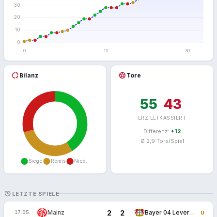
donut_large
sports_soccer
Bilanz
Tore
55
43
ERZIELT
KASSIERT
Differenz:
+12
Ø 2,9 Tore/Spiel
HISTORY
LETZTE SPIELE
2
2
:
Mainz
Bayer 04 Leverkusen
17.05.
U