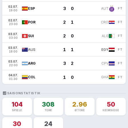
02.07.
3
0
:
ESP
AUT
FT
19:00
02.07.
2
1
:
POR
CRO
FT
23:00
03.07.
2
0
:
SUI
ALG
FT
03:00
03.07.
1
1
:
AUS
EGY
FT
18:00
03.07.
3
2
:
ARG
CPV
FT
22:00
04.07.
1
0
:
COL
GHA
FT
01:30
ANALYTICS
SAISONSTATISTIK
104
308
2.96
50
SPIELE
TORE
Ø TORE
HEIMSIEGE
30
24