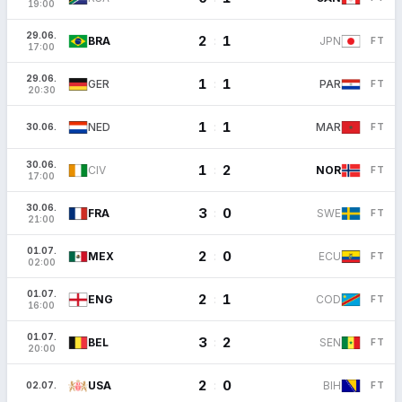
19:00
29.06.
2
1
:
BRA
JPN
FT
17:00
29.06.
1
1
:
GER
PAR
FT
20:30
1
1
:
NED
MAR
30.06.
FT
30.06.
1
2
:
CIV
NOR
FT
17:00
30.06.
3
0
:
FRA
SWE
FT
21:00
01.07.
2
0
:
MEX
ECU
FT
02:00
01.07.
2
1
:
ENG
COD
FT
16:00
01.07.
3
2
:
BEL
SEN
FT
20:00
2
0
:
USA
BIH
02.07.
FT