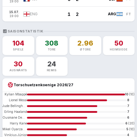
19:00
15.07.
1
2
:
ENG
ARG
FT
19:00
ANALYTICS
SAISONSTATISTIK
104
308
2.96
50
SPIELE
TORE
Ø TORE
HEIMSIEGE
30
24
AUSWÄRTS
REMIS
sports_soccer
Torschuetzenkoenige 2026/27
Kylian Mbappé
10
(1E)
Lionel Messi
8
Jude Bellingham
7
Erling Haaland
7
Ousmane Dembélé
6
Harry Kane
6
(2E)
Mikel Oyarzabal
5
(1E)
Vinícius Júnior
4