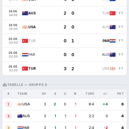
14.06.
2
0
:
AUS
TUR
FT
04:00
19.06.
2
0
:
USA
AUS
FT
19:00
20.06.
0
1
:
TUR
PAR
FT
03:00
26.06.
0
0
:
PAR
AUS
FT
02:00
26.06.
3
2
:
TUR
USA
FT
02:00
LEADERBOARD
TABELLE — GRUPPE D
#
TEAM
SP
S
U
N
TORE
+/-
PKT
3
2
0
1
8:4
+4
6
USA
1
3
1
1
1
2:2
0
4
AUS
2
3
1
1
1
2:4
-2
4
PAR
3