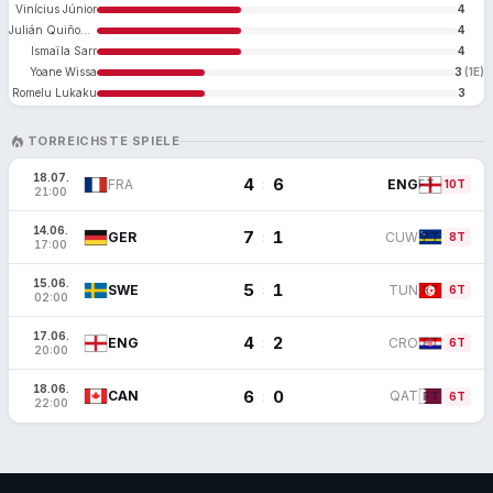
Vinícius Júnior
4
Julián Quiñones
4
Ismaïla Sarr
4
Yoane Wissa
3
(1E)
Romelu Lukaku
3
LOCAL_FIRE_DEPARTMENT
TORREICHSTE SPIELE
18.07.
4
6
:
FRA
ENG
FT
10T
21:00
14.06.
7
1
:
GER
CUW
FT
8T
17:00
15.06.
5
1
:
SWE
TUN
FT
6T
02:00
17.06.
4
2
:
ENG
CRO
FT
6T
20:00
18.06.
6
0
:
CAN
QAT
FT
6T
22:00