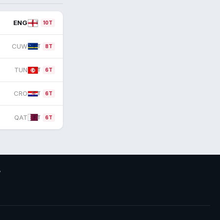
ENG
FT
10T
CUW
FT
8T
TUN
FT
6T
CRO
FT
6T
QAT
FT
6T
V