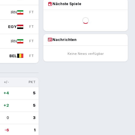
event
Nächste Spiele
IRN
FT
EGY
FT
newspaper
Nachrichten
IRN
FT
Keine News verfügbar
BEL
FT
+/-
PKT
+4
5
+2
5
0
3
-6
1