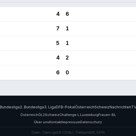
4
6
:
7
1
:
5
1
:
4
2
:
6
0
:
Bundesliga
2. Bundesliga
3. Liga
DFB-Pokal
Österreich
Schweiz
Nachrichten
T
Österreich
ÖL2
Schweiz
Challenge L.
Luxemburg
Frauen-BL
Über uns
Kontakt
Impressum
Datenschutz
Daten: OpenLigaDB (ODbL), TheSportsDB, ESPN