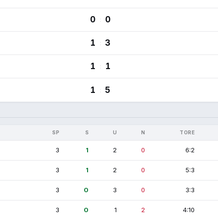
0
0
:
1
3
:
1
1
:
1
5
:
SP
S
U
N
TORE
3
1
2
0
6:2
3
1
2
0
5:3
3
0
3
0
3:3
3
0
1
2
4:10