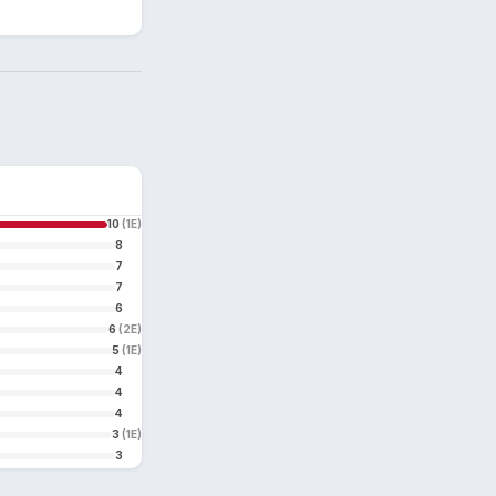
10
(1E)
8
7
7
6
6
(2E)
5
(1E)
4
4
4
3
(1E)
3