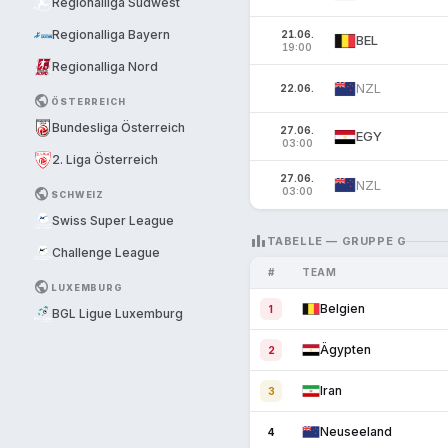
Regionalliga Südwest
Regionalliga Bayern
21.06.
BEL
19:00
Regionalliga Nord
NZL
22.06.
PUBLIC
ÖSTERREICH
Bundesliga Österreich
27.06.
EGY
03:00
2. Liga Österreich
27.06.
NZL
PUBLIC
03:00
SCHWEIZ
Swiss Super League
LEADERBOARD
TABELLE — GRUPPE G
Challenge League
#
TEAM
PUBLIC
LUXEMBURG
Belgien
1
BGL Ligue Luxemburg
Ägypten
2
Iran
3
Neuseeland
4