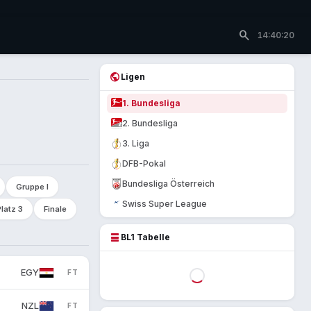
search
14:40:20
public
Ligen
1. Bundesliga
2. Bundesliga
3. Liga
DFB-Pokal
Bundesliga Österreich
Gruppe I
Swiss Super League
Platz 3
Finale
table_rows
BL1 Tabelle
EGY
FT
NZL
FT