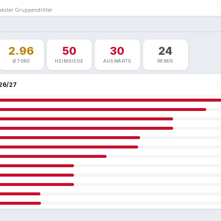
bester Gruppendritter
2.96
50
30
24
Ø TORE
HEIMSIEGE
AUSWÄRTS
REMIS
26/27