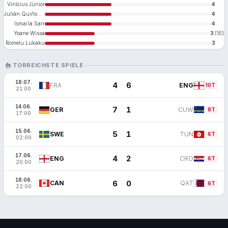
Vinícius Júnior
4
Julián Quiñones
4
Ismaïla Sarr
4
Yoane Wissa
3
(1E)
Romelu Lukaku
3
LOCAL_FIRE_DEPARTMENT
TORREICHSTE SPIELE
18.07.
4
6
:
FRA
ENG
FT
10T
21:00
14.06.
7
1
:
GER
CUW
FT
8T
17:00
15.06.
5
1
:
SWE
TUN
FT
6T
02:00
17.06.
4
2
:
ENG
CRO
FT
6T
20:00
18.06.
6
0
:
CAN
QAT
FT
6T
22:00