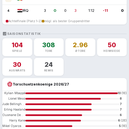
3
0
0
3
1:12
-11
0
IRQ
4
Achtelfinale (Platz 1–2)
mögl. als bester Gruppendritter
ANALYTICS
SAISONSTATISTIK
104
308
2.96
50
SPIELE
TORE
Ø TORE
HEIMSIEGE
30
24
AUSWÄRTS
REMIS
sports_soccer
Torschuetzenkoenige 2026/27
Kylian Mbappé
10
(1E)
Lionel Messi
8
Jude Bellingham
7
Erling Haaland
7
Ousmane Dembélé
6
Harry Kane
6
(2E)
Mikel Oyarzabal
5
(1E)