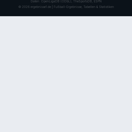
Daten: OpenLigaDB (ODbL), TheSportsDB, ESPN
© 2026 ergebnisse1.de | Fußball-Ergebnisse, Tabellen & Statistiken