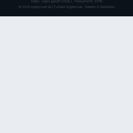
Daten: OpenLigaDB (ODbL), TheSportsDB, ESPN
© 2026 ergebnisse1.de | Fußball-Ergebnisse, Tabellen & Statistiken