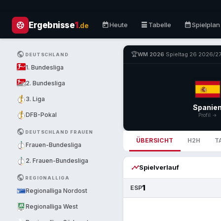
sports_soccer
today
table_rows
calendar_month
Ergebnisse
1
Heute
Tabelle
Spielplan
.de
PUBLIC
🏆
WM 2026
·
Spieltag 26
·
2026/2
DEUTSCHLAND
1. Bundesliga
2. Bundesliga
3. Liga
Spanie
DFB-Pokal
Profil →
PUBLIC
DEUTSCHLAND FRAUEN
ÜBERSICHT
H2H
T
Frauen-Bundesliga
2. Frauen-Bundesliga
timeline
Spielverlauf
PUBLIC
REGIONALLIGA
1
ESP
Regionalliga Nordost
Regionalliga West