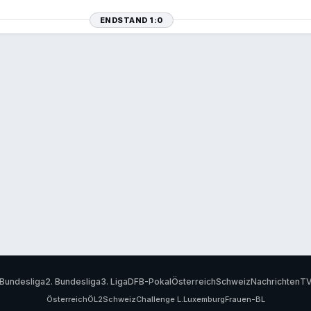
ENDSTAND 1:0
Bundesliga
2. Bundesliga
3. Liga
DFB-Pokal
Österreich
Schweiz
Nachrichten
T
Österreich
ÖL2
Schweiz
Challenge L.
Luxemburg
Frauen-BL