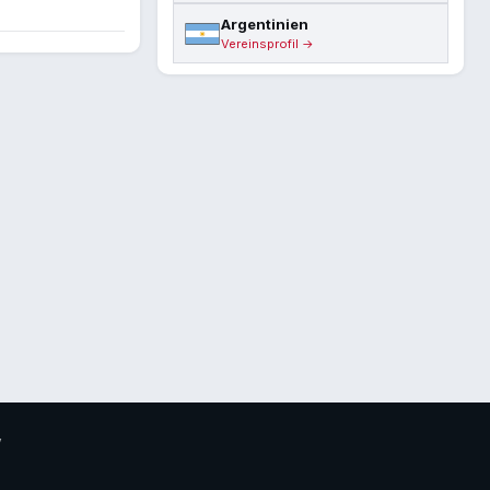
Argentinien
Vereinsprofil →
V