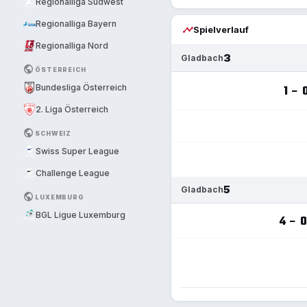
Regionalliga Südwest
Regionalliga Bayern
timeline
Spielverlauf
Regionalliga Nord
3
Gladbach
PUBLIC
ÖSTERREICH
Bundesliga Österreich
1 – 
2. Liga Österreich
PUBLIC
SCHWEIZ
Swiss Super League
Challenge League
5
Gladbach
PUBLIC
LUXEMBURG
BGL Ligue Luxemburg
4 – 0