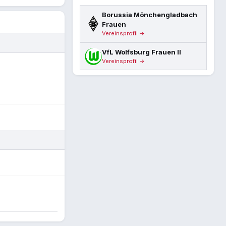
Borussia Mönchengladbach
Frauen
Vereinsprofil →
VfL Wolfsburg Frauen II
Vereinsprofil →