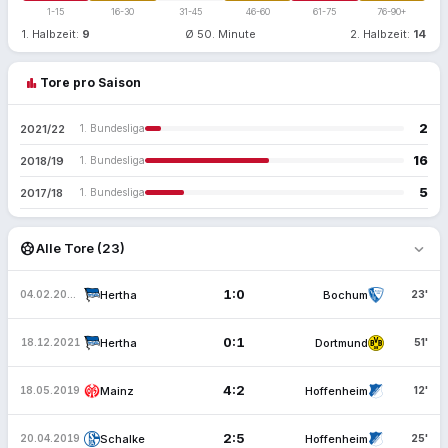
1-15
16-30
31-45
46-60
61-75
76-90+
1. Halbzeit:
9
Ø 50. Minute
2. Halbzeit:
14
bar_chart
Tore pro Saison
2
2021/22
1. Bundesliga
16
2018/19
1. Bundesliga
5
2017/18
1. Bundesliga
expand_more
sports_soccer
Alle Tore (23)
1:0
Hertha
Bochum
04.02.2022
23'
0:1
Hertha
Dortmund
18.12.2021
51'
4:2
Mainz
Hoffenheim
18.05.2019
12'
2:5
Schalke
Hoffenheim
20.04.2019
25'