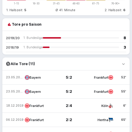
1-15
16-30
31-45
46-60
61-75
76-90+
1. Halbzeit:
5
Ø 41. Minute
2. Halbzeit:
6
bar_chart
Tore pro Saison
8
2019/20
1. Bundesliga
3
2018/19
1. Bundesliga
expand_more
sports_soccer
Alle Tore (11)
5:2
Bayern
Frankfurt
23.05.2020
52'
5:2
Bayern
Frankfurt
23.05.2020
55'
2:4
Frankfurt
Köln
18.12.2019
6'
2:2
Frankfurt
Hertha
06.12.2019
65'