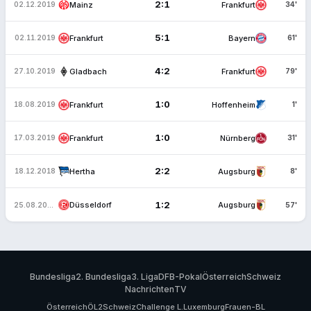
2:1
Mainz
Frankfurt
02.12.2019
34'
5:1
Frankfurt
Bayern
02.11.2019
61'
4:2
Gladbach
Frankfurt
27.10.2019
79'
1:0
Frankfurt
Hoffenheim
18.08.2019
1'
1:0
Frankfurt
Nürnberg
17.03.2019
31'
2:2
Hertha
Augsburg
18.12.2018
8'
1:2
Düsseldorf
Augsburg
25.08.2018
57'
Bundesliga
2. Bundesliga
3. Liga
DFB-Pokal
Österreich
Schweiz
Nachrichten
TV
Österreich
ÖL2
Schweiz
Challenge L.
Luxemburg
Frauen-BL